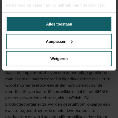
verzameld op basis van uw gebruik van hun services.
Alles toestaan
In de container
Aanpassen
Weigeren
Naast de implementatie van een eenvoudige goedkope
manier om de bacteriegroei in bloedkweken te evalueren,
wordt momenteel ook een ander instrument voor de
identificatie van bacteriën ontwikkeld, dat in het SIMBLE-
project zal worden gebruikt, aldus Affolabi. De
productiecontainer zal worden gebruikt om lokaal op een
kwaliteitsgecontroleerde manier kweekmedia te
produceren en werd gezamenlijk ontwikkeld door leden