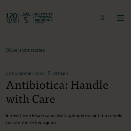
Terug naar start
Naar zoek
Open
Overzicht stories
22 november 2022
Artikels
Antibiotica: Handle
with Care
Innovatie en lokale capaciteitsopbouw om antimicrobiële
resistentie te bestrijden