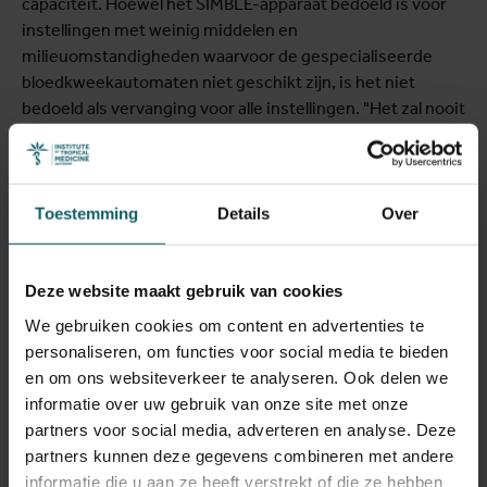
capaciteit. Hoewel het SIMBLE-apparaat bedoeld is voor
instellingen met weinig middelen en
milieuomstandigheden waarvoor de gespecialiseerde
bloedkweekautomaten niet geschikt zijn, is het niet
bedoeld als vervanging voor alle instellingen. "Het zal nooit
beter presteren dan automaten die in hoge-
inkomenslanden worden gebruikt," zei Hardy, "maar het
zal beter aangepast zijn aan de context waarin het wordt
gebruikt."
Toestemming
Details
Over
Deze website maakt gebruik van cookies
We gebruiken cookies om content en advertenties te
personaliseren, om functies voor social media te bieden
en om ons websiteverkeer te analyseren. Ook delen we
informatie over uw gebruik van onze site met onze
partners voor social media, adverteren en analyse. Deze
partners kunnen deze gegevens combineren met andere
informatie die u aan ze heeft verstrekt of die ze hebben