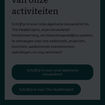
vectorbestrijding en
activiteiten
screening op het West-
Van 6 tot 17 juli 2026 namen Stien
O
Nijlvirus
Lees meer
L
Vereecken en Emma Vandenberghe, twee
e
ITG-wetenschappers van de Dienst
g
Schrijf je in voor onze algemene nieuwsbrief en
Entomologie, deel aan een opleiding bij
r
The Healthropist, onze nieuwsbrief
Ecodevelopment in Griekenland, met de
W
fondsenwerving, om (twee)maandelijkse updates
steun van een Erasmus+-mobiliteitsbeurs
D
te ontvangen over ons onderzoek, projecten,
voor personeel.
k
inzichten, aankomende evenementen,
v
opleidingen, en nog veel meer!
v
g
b
Schrijf je in voor onze algemene
nieuwsbrief
h
Schrijf je in voor The Healthropist