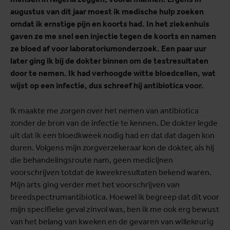
augustus van dit jaar moest ik medische hulp zoeken
omdat ik ernstige pijn en koorts had. In het ziekenhuis
gaven ze me snel een injectie tegen de koorts en namen
ze bloed af voor laboratoriumonderzoek. Een paar uur
later ging ik bij de dokter binnen om de testresultaten
door te nemen. Ik had verhoogde witte bloedcellen, wat
wijst op een infectie, dus schreef hij antibiotica voor.
Ik maakte me zorgen over het nemen van antibiotica
zonder de bron van de infectie te kennen. De dokter legde
uit dat ik een bloedkweek nodig had en dat dat dagen kon
duren. Volgens mijn zorgverzekeraar kon de dokter, als hij
die behandelingsroute nam, geen medicijnen
voorschrijven totdat de kweekresultaten bekend waren.
Mijn arts ging verder met het voorschrijven van
breedspectrumantibiotica. Hoewel ik begreep dat dit voor
mijn specifieke geval zinvol was, ben ik me ook erg bewust
van het belang van kweken en de gevaren van willekeurig