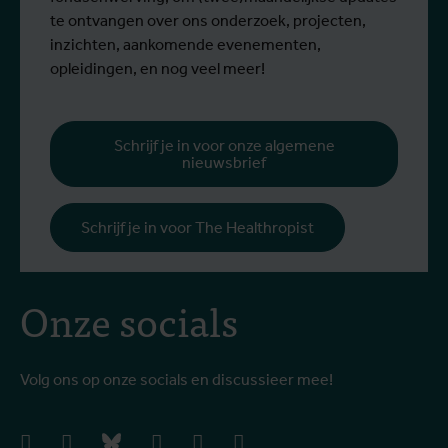
steun van een Erasmus+-mobiliteitsbeurs
D
te ontvangen over ons onderzoek, projecten,
voor personeel.
k
inzichten, aankomende evenementen,
v
opleidingen, en nog veel meer!
v
g
b
Schrijf je in voor onze algemene
nieuwsbrief
h
Schrijf je in voor The Healthropist
Onze socials
Volg ons op onze socials en discussieer mee!
facebook
instagram
bluesky
linkedIn
youtube
vimeo