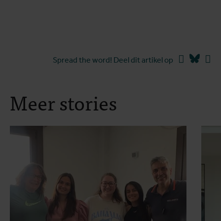
Facebook
Blues
Li
Spread the word! Deel dit artikel op
Meer stories