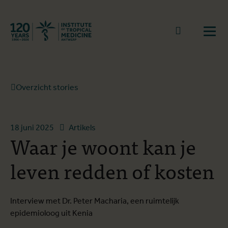
Terug naar start
Naar zoek
Open
Overzicht stories
18 juni 2025
Artikels
Waar je woont kan je
leven redden of kosten
Interview met Dr. Peter Macharia, een ruimtelijk
epidemioloog uit Kenia