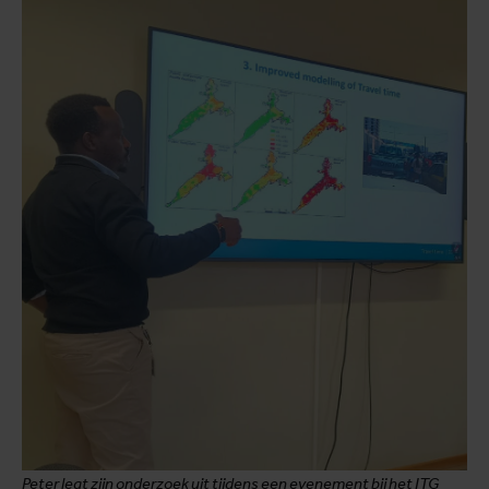
Peter legt zijn onderzoek uit tijdens een evenement bij het ITG