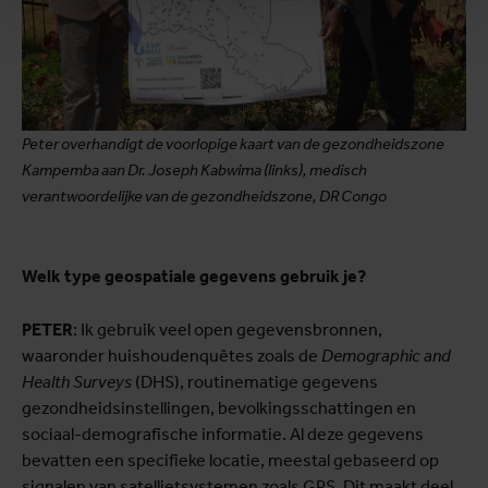
Peter overhandigt de voorlopige kaart van de gezondheidszone
Kampemba aan Dr. Joseph Kabwima (links), medisch
verantwoordelijke van de gezondheidszone, DR Congo
Welk type geospatiale gegevens gebruik je?
PETER
: Ik gebruik veel open gegevensbronnen,
waaronder huishoudenquêtes zoals de
Demographic and
Health Surveys
(DHS), routinematige gegevens
gezondheidsinstellingen, bevolkingsschattingen en
sociaal-demografische informatie. Al deze gegevens
bevatten een specifieke locatie, meestal gebaseerd op
signalen van satellietsystemen zoals GPS. Dit maakt deel