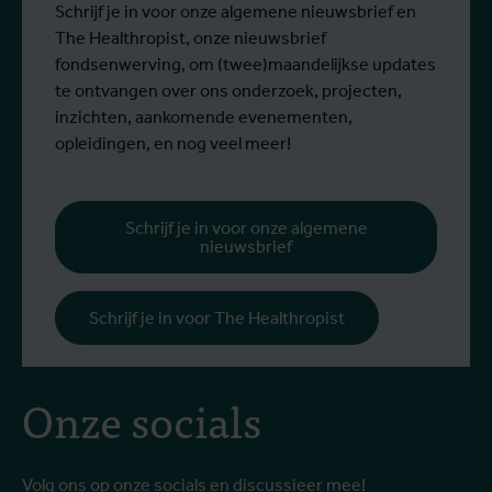
ITG-wetenschappers van de Dienst
g
Schrijf je in voor onze algemene nieuwsbrief en
Entomologie, deel aan een opleiding bij
r
The Healthropist, onze nieuwsbrief
Ecodevelopment in Griekenland, met de
W
fondsenwerving, om (twee)maandelijkse updates
steun van een Erasmus+-mobiliteitsbeurs
D
te ontvangen over ons onderzoek, projecten,
voor personeel.
k
inzichten, aankomende evenementen,
v
opleidingen, en nog veel meer!
v
g
b
Schrijf je in voor onze algemene
nieuwsbrief
h
Schrijf je in voor The Healthropist
Onze socials
Volg ons op onze socials en discussieer mee!