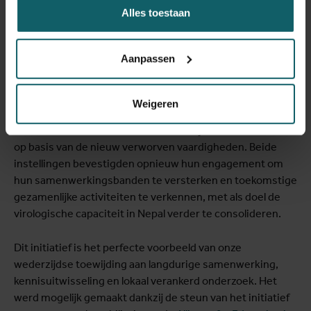
Alles toestaan
Aanpassen
Het enthousiasme en de toewijding van de deelnemers
waren duidelijk: ze slaagden allemaal voor de eindevaluatie
Weigeren
en toonden een sterke motivatie om het laboratorium
verder te ontwikkelen en onderzoekslijnen uit te bouwen
op basis van de nieuw verworven vaardigheden. Beide
instellingen bevestigden opnieuw hun engagement om
hun samenwerkingsbanden te versterken en toekomstige
gezamenlijke activiteiten te verkennen, met als doel de
virologische capaciteit in Nepal verder te consolideren.
Dit initiatief is het perfecte voorbeeld van onze
wederzijdse toewijding aan langdurige samenwerking,
kennisuitwisseling en lokaal verankerd onderzoek. Het
werd mogelijk gemaakt dankzij de steun van het initiatief