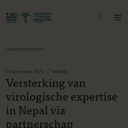
Terug naar start
Naar zoek
Open
Overzicht stories
15 december 2025
Artikels
Versterking van
virologische expertise
in Nepal via
partnerschap