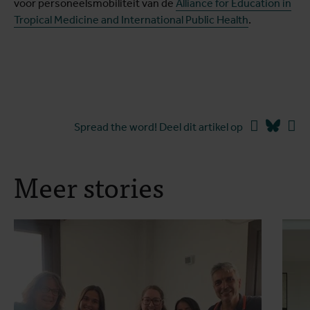
voor personeelsmobiliteit van de
Alliance for Education in
Tropical Medicine and International Public Health
.
Facebook
Blues
Li
Spread the word! Deel dit artikel op
Meer stories