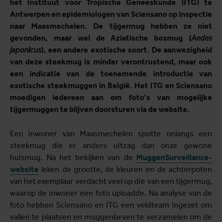
het Instituut voor Tropische Geneeskunde (ITG) te
Antwerpen en epidemiologen van Sciensano op inspectie
naar Maasmechelen. De tijgermug hebben ze niet
gevonden, maar wel de Aziatische bosmug (
Aedes
japonicus
), een andere exotische soort. De aanwezigheid
van deze steekmug is minder verontrustend, maar ook
een indicatie van de toenemende introductie van
exotische steekmuggen in België. Het ITG en Sciensano
moedigen iedereen aan om foto's van mogelijke
tijgermuggen te blijven doorsturen via de website.
Een inwoner van Maasmechelen spotte onlangs een
steekmug die er anders uitzag dan onze gewone
huismug. Na het bekijken van de
MuggenSurveillance-
website
leken de grootte, de kleuren en de achterpoten
van het exemplaar verdacht veel op die van een tijgermug,
waarop de inwoner een foto uploadde. Na analyse van de
foto hebben Sciensano en ITG een veldteam ingezet om
vallen te plaatsen en muggenlarven te verzamelen om de