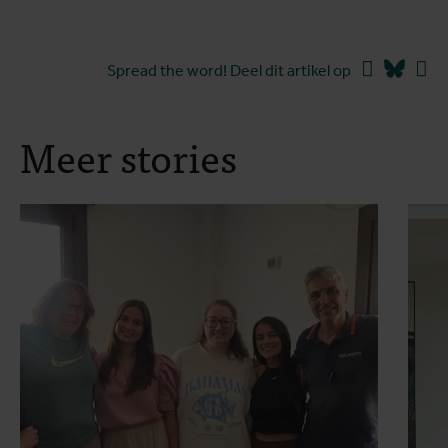
Facebook
Blues
Li
Spread the word! Deel dit artikel op
Meer stories