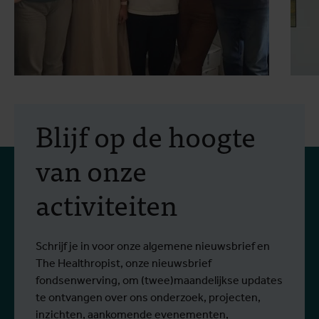
30 juli 2026
- Artikels
2
Erasmus+-mobiliteit:
Blijf op de hoogte
praktijkopleiding in
van onze
vectorbestrijding en
activiteiten
screening op het West-
Van 6 tot 17 juli 2026 namen Stien
O
Nijlvirus
Lees meer
L
Vereecken en Emma Vandenberghe, twee
e
ITG-wetenschappers van de Dienst
g
Schrijf je in voor onze algemene nieuwsbrief en
Entomologie, deel aan een opleiding bij
r
The Healthropist, onze nieuwsbrief
Ecodevelopment in Griekenland, met de
W
fondsenwerving, om (twee)maandelijkse updates
steun van een Erasmus+-mobiliteitsbeurs
D
te ontvangen over ons onderzoek, projecten,
voor personeel.
k
inzichten, aankomende evenementen,