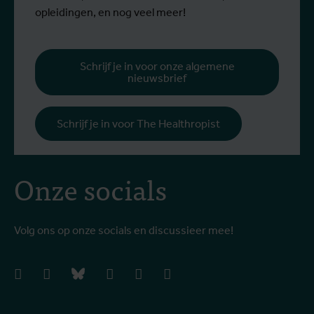
v
opleidingen, en nog veel meer!
v
g
b
Schrijf je in voor onze algemene
nieuwsbrief
h
Schrijf je in voor The Healthropist
Onze socials
Volg ons op onze socials en discussieer mee!
facebook
instagram
bluesky
linkedIn
youtube
vimeo