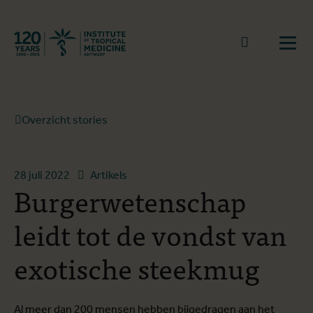
Terug naar start
Naar zoek
Open
Overzicht stories
28 juli 2022
Artikels
Burgerwetenschap
leidt tot de vondst van
exotische steekmug
Al meer dan 200 mensen hebben bijgedragen aan het