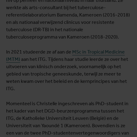
hiv op perifeer en nationaal niveau in haar thuisland. Ze
werkte als arts-consultant bij het tuberculose-
referentielaboratorium Bamenda, Kameroen (2016-2018)
en als nationaal verwijzend clinicus voor resistente
tuberculose (DR-TB) in het nationale
tuberculoseprogramma van Kameroen (2018-2020).
In 2021 studeerde ze af aan de
MSc in Tropical Medicine
(MTM)
aan het ITG. Tijdens haar studie leerde ze over het
uitvoeren van klinisch onderzoek, voornamelijk op het
gebied van tropische geneeskunde, terwijl ze meer te
weten kwam over het beleid en de kernprincipes van het
ITG.
Momenteel is Christelle ingeschreven als PhD-student in
het kader van het DGD-beurzenprogramma tussen het
ITG, de Katholieke Universiteit Leuven (België) en de
Universiteit van Yaoundé 1 (Kameroen). Bovendien is ze
een van de twee PhD-studentenvertegenwoordigers van