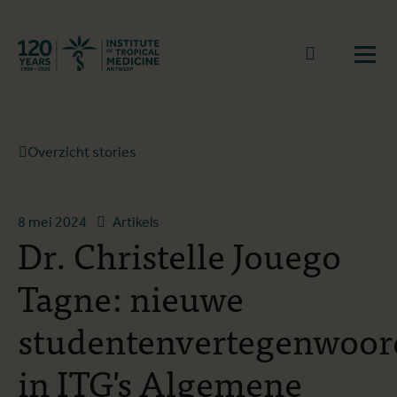
Terug naar start
Naar zoek
Open
Overzicht stories
8 mei 2024
Artikels
Dr. Christelle Jouego
Tagne: nieuwe
studentenvertegenwoor
in ITG's Algemene