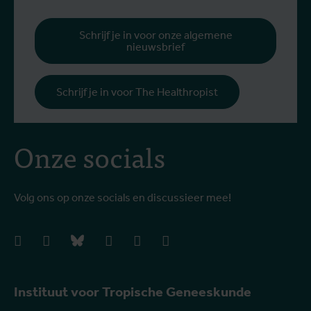
g
b
Schrijf je in voor onze algemene
nieuwsbrief
h
Schrijf je in voor The Healthropist
Onze socials
Volg ons op onze socials en discussieer mee!
facebook
instagram
bluesky
linkedIn
youtube
vimeo
Instituut voor Tropische Geneeskunde