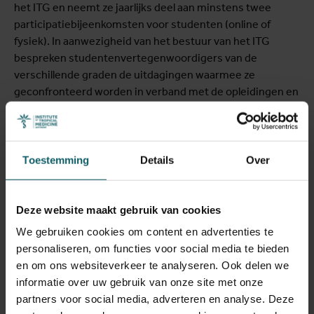
het ITG en neemt ze jaarlijks deel aan minstens twee
participatiebijeenkomsten voor studenten (online of
fysiek). In aanwezigheid van het bestuur van het ITG
bespreken studentenvertegenwoordigers van de
verschillende graden de uitdagingen waarmee ze
geconfronteerd worden in verband met de opleidingen en
hun verblijf in Antwerpen. Ze gelooft dat deze ervaring, in
combinatie met haar gedrevenheid en tweetaligheid
(Engels en Frans), haar in staat zal stellen om de functie
van studentenvertegenwoordiger in de Algemene Raad
Toestemming
Details
Over
ten volle op zich te nemen.
Als eerste reactie op haar benoeming zegt Christelle:
Deze website maakt gebruik van cookies
We gebruiken cookies om content en advertenties te
personaliseren, om functies voor social media te bieden
“Bedankt voor jullie overweldigende
en om ons websiteverkeer te analyseren. Ook delen we
steun! Ik ben enorm gemotiveerd om
informatie over uw gebruik van onze site met onze
partners voor social media, adverteren en analyse. Deze
de verschillende stemmen van onze