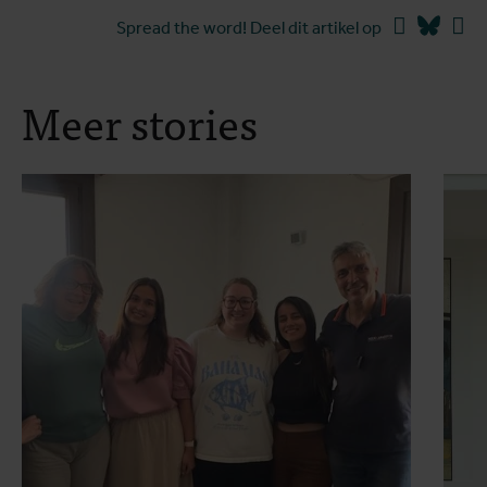
Facebook
Blues
Li
Spread the word! Deel dit artikel op
Meer stories