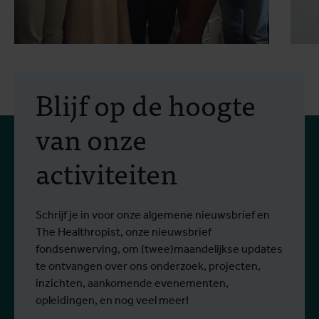
30 juli 2026
- Artikels
2
Erasmus+-mobiliteit:
Blijf op de hoogte
praktijkopleiding in
van onze
vectorbestrijding en
activiteiten
screening op het West-
Van 6 tot 17 juli 2026 namen Stien
O
Nijlvirus
Lees meer
L
Vereecken en Emma Vandenberghe, twee
e
ITG-wetenschappers van de Dienst
g
Schrijf je in voor onze algemene nieuwsbrief en
Entomologie, deel aan een opleiding bij
r
The Healthropist, onze nieuwsbrief
Ecodevelopment in Griekenland, met de
W
fondsenwerving, om (twee)maandelijkse updates
steun van een Erasmus+-mobiliteitsbeurs
D
te ontvangen over ons onderzoek, projecten,
voor personeel.
k
inzichten, aankomende evenementen,
v
opleidingen, en nog veel meer!
v