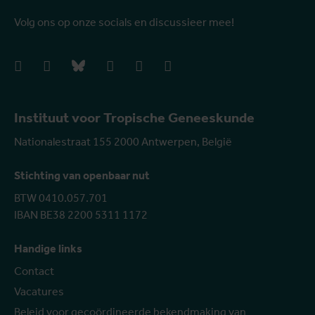
Volg ons op onze socials en discussieer mee!
facebook
instagram
bluesky
linkedIn
youtube
vimeo
Instituut voor Tropische Geneeskunde
Nationalestraat 155 2000 Antwerpen, België
Stichting van openbaar nut
BTW 0410.057.701
IBAN BE38 2200 5311 1172
Handige links
Contact
Vacatures
Beleid voor gecoördineerde bekendmaking van