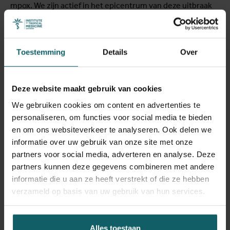
mpox. We zijn actief in het epicentrum van deze uitbraak
in de DRC, waar we toegang hebben tot de grootste
cohorte van personen die besmet zijn met de nieuwe
variant. We werken samen met lokale en internationale
Toestemming
Details
Over
partners in de DRC en gebruiken onze ervaring uit de
eerdere mpox-uitbraak in België. Ons onderzoek ter
plaatse richt zich op het evalueren van de werking van
Deze website maakt gebruik van cookies
vaccins tegen de nieuwe variant, het opvolgen van de
effecten op kwetsbare bevolkingsgroepen en het
We gebruiken cookies om content en advertenties te
evalueren van maatregelen voor uitbraakbeheersing.
personaliseren, om functies voor social media te bieden
en om ons websiteverkeer te analyseren. Ook delen we
We blijven ons inzetten om je de meest actuele en
informatie over uw gebruik van onze site met onze
betrouwbare informatie te bieden over mpox.
partners voor social media, adverteren en analyse. Deze
partners kunnen deze gegevens combineren met andere
informatie die u aan ze heeft verstrekt of die ze hebben
verzameld op basis van uw gebruik van hun services.
Mpox FAQ
Alles toestaan