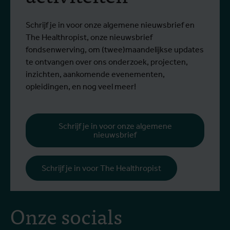
Nijlvirus
Lees meer
L
Vereecken en Emma Vandenberghe, twee
e
ITG-wetenschappers van de Dienst
g
Schrijf je in voor onze algemene nieuwsbrief en
Entomologie, deel aan een opleiding bij
r
The Healthropist, onze nieuwsbrief
Ecodevelopment in Griekenland, met de
W
fondsenwerving, om (twee)maandelijkse updates
steun van een Erasmus+-mobiliteitsbeurs
D
te ontvangen over ons onderzoek, projecten,
voor personeel.
k
inzichten, aankomende evenementen,
v
opleidingen, en nog veel meer!
v
g
b
Schrijf je in voor onze algemene
nieuwsbrief
h
Schrijf je in voor The Healthropist
Onze socials