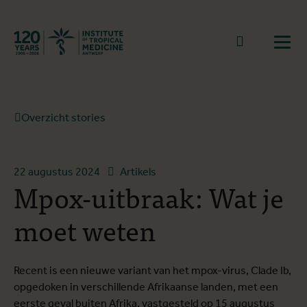
Terug naar start
Naar zoek
Open
Overzicht stories
22 augustus 2024
Artikels
Mpox-uitbraak: Wat je
moet weten
Recent is een nieuwe variant van het mpox-virus, Clade Ib,
opgedoken in verschillende Afrikaanse landen, met een
eerste geval buiten Afrika, vastgesteld op 15 augustus