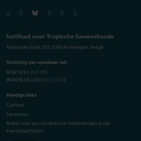
facebook
instagram
bluesky
linkedIn
youtube
vimeo
Instituut voor Tropische Geneeskunde
Nationalestraat 155 2000 Antwerpen, België
Stichting van openbaar nut
BTW 0410.057.701
IBAN BE38 2200 5311 1172
Handige links
Contact
Vacatures
Beleid voor gecoördineerde bekendmaking van
kwetsbaarheden
Toon meer