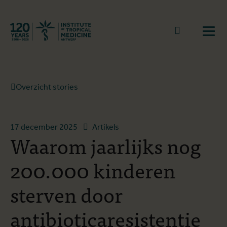
Terug naar start
Naar zoek
Open
Overzicht stories
17 december 2025
Artikels
Waarom jaarlijks nog
200.000 kinderen
sterven door
antibioticaresistentie