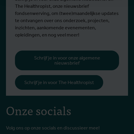
Entomologie, deel aan een opleiding bij
r
The Healthropist, onze nieuwsbrief
Ecodevelopment in Griekenland, met de
W
fondsenwerving, om (twee)maandelijkse updates
steun van een Erasmus+-mobiliteitsbeurs
D
te ontvangen over ons onderzoek, projecten,
voor personeel.
k
inzichten, aankomende evenementen,
v
opleidingen, en nog veel meer!
v
g
b
Schrijf je in voor onze algemene
nieuwsbrief
h
Schrijf je in voor The Healthropist
Onze socials
Volg ons op onze socials en discussieer mee!