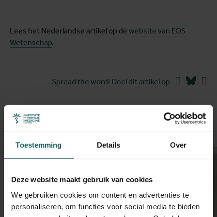
Lees het Nederlandse artikel op de
website van EOS
Wetenschap
.
Facebook
Blues
Li
Spread the word! Deel dit artikel op
Meer stories
Toestemming
Details
Over
Deze website maakt gebruik van cookies
We gebruiken cookies om content en advertenties te
personaliseren, om functies voor social media te bieden