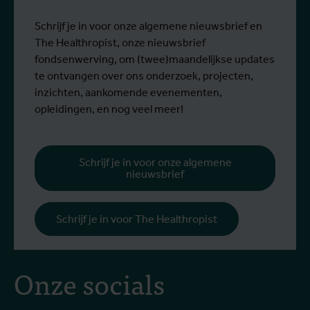
Lees meer
L
dan 1.400 mensen besmet en meer dan
g
430 mensen overleden.
Schrijf je in voor onze algemene nieuwsbrief en
The Healthropist, onze nieuwsbrief
fondsenwerving, om (twee)maandelijkse updates
te ontvangen over ons onderzoek, projecten,
inzichten, aankomende evenementen,
opleidingen, en nog veel meer!
Schrijf je in voor onze algemene
nieuwsbrief
Schrijf je in voor The Healthropist
Onze socials