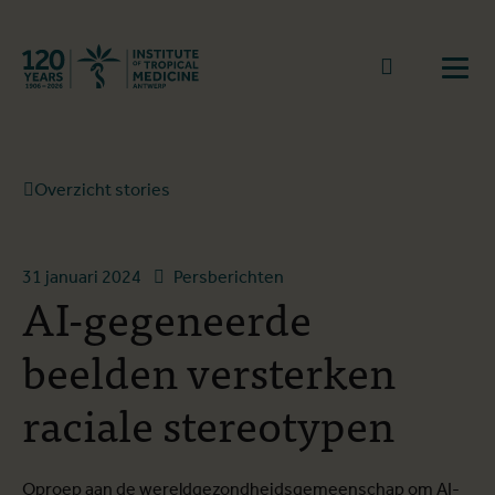
Terug naar start
Naar zoek
Open
Overzicht stories
31 januari 2024
Persberichten
AI-gegeneerde
beelden versterken
raciale stereotypen
Oproep aan de wereldgezondheidsgemeenschap om AI-