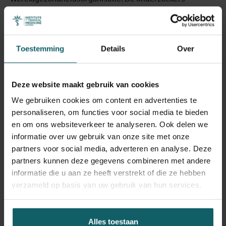
waarschuwen dat dergelijke beelden
machtsonevenwichten in stand kunnen houden,
stereotypen kunnen versterken en gemeenschappen
verkeerd kunnen weergeven.
Toestemming
Details
Over
Koen Peeters, antropoloog bij het ITG, benadrukt: “Onze
studie suggereert opnieuw dat beelden ons denken
Deze website maakt gebruik van cookies
vormgeven. Racisme, seksisme en kolonialisme zijn
We gebruiken cookies om content en advertenties te
ingebedde processen die zich manifesteren in alledaagse
personaliseren, om functies voor social media te bieden
scenario’s, waaronder AI.”
en om ons websiteverkeer te analyseren. Ook delen we
informatie over uw gebruik van onze site met onze
“Deze studie dient als een wake-up call voor de
partners voor social media, adverteren en analyse. Deze
wereldgezondheidsgemeenschap,” zegt prof. Patricia
partners kunnen deze gegevens combineren met andere
Kingori van de Universiteit van Oxford. “Bewustwording
informatie die u aan ze heeft verstrekt of die ze hebben
van potentiële vooroordelen in AI-gegeneerde beelden is
verzameld op basis van uw gebruik van hun services.
essentieel, en maatregelen moeten worden genomen om
deze te ontkrachten,” beaamt Arsenii Alenichev van de
Universiteit van Oxford.
Alles toestaan