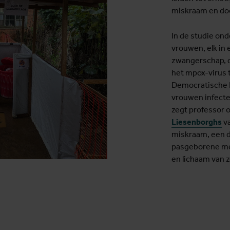
miskraam en do
In de studie on
vrouwen, elk in 
zwangerschap, d
het mpox-virus t
Democratische Re
vrouwen infectee
zegt professor 
Liesenborghs
va
miskraam, een d
pasgeborene met
en lichaam van 