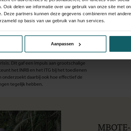
. Ook delen we informatie over uw gebruik van onze site met on
ische Directoraat-Generaal voor
e. Deze partners kunnen deze gegevens combineren met andere i
lp, het European & Developing Countries
erzameld op basis van uw gebruik van hun services.
onds Wetenschappelijk Onderzoek (FWO).
d onderzoek naar mpox. Met de steun van
Aanpassen
wikkelingssamenwerking en Humanitaire
ceren, een doorbraak die bijdroeg aan het
isis. Dit gaf een impuls aan grootschalige
eunt het INRB en het ITG bij het toedienen
 onderzoekt daarbij ook hoe effectief de
ngen tegelijk hebben.
MBOTE-