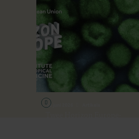
11 juni 2026
Artikels
Twee Horizon Europe-
projecten toegekend aan
het ITG