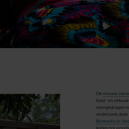
De
nieuwe varia
huid- en seksue
overgedragen va
onderzoek door
Biomedisch Ond
leiden tot erns