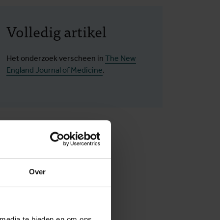
Volledig artikel
Het onderzoek verscheen in
The New
England Journal of Medicine
.
Over
 media te bieden en om ons