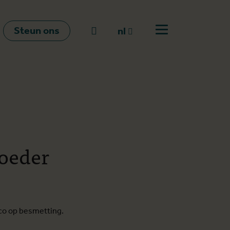
Steun ons
Naar zoeken
nl
Open menu
nl
en
fr
oeder
co op besmetting.