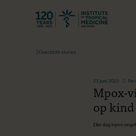
Terug naar st
Overzicht stories
23 juni 2025
Per
Mpox-vi
op kind
Elke dag lopen onge