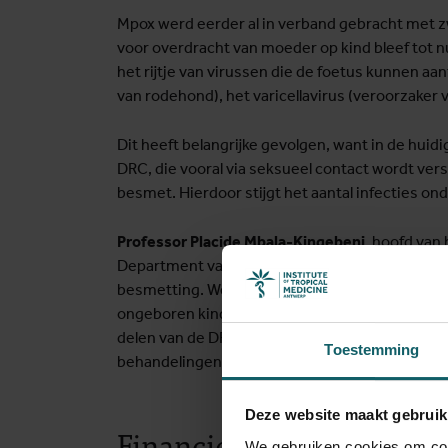
Mpox werd eerder al in verband gebracht met 
voor overdracht van moeder op kind bleef tot n
het rijtje van virussen die de foetus kunnen aan
van rodehond), het varicellavirus (veroorzaker 
Dit heeft belangrijke gevolgen, want in de huidi
DRC, die vooral via seksueel contact wordt ver
besmet. Hierdoor stijgt het aantal infecties o
Professor
Placide Mbala-Kingebeni
, hoofd van
Department van het INRB, benadrukt de urgenti
besmetting. We moeten dringend ingrijpen om 
ongeboren kind, beter te beschermen. Daarnaast
delen van de DRC, waaronder Kinshasa, in te da
Toestemming
behandelingen zijn daarbij hard nodig."
Deze website maakt gebruik
Financiering
We gebruiken cookies om cont