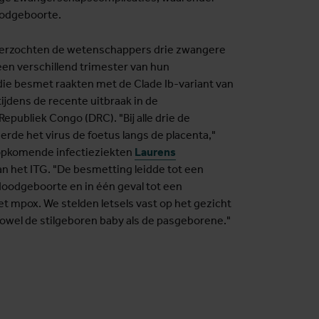
odgeboorte.
derzochten de wetenschappers drie zwangere
een verschillend trimester van hun
ie besmet raakten met de Clade Ib-variant van
ijdens de recente uitbraak in de
publiek Congo (DRC). "Bij alle drie de
rde het virus de foetus langs de placenta,"
opkomende infectieziekten
Laurens
n het ITG. "De besmetting leidde tot een
oodgeboorte en in één geval tot een
 mpox. We stelden letsels vast op het gezicht
zowel de stilgeboren baby als de pasgeborene."