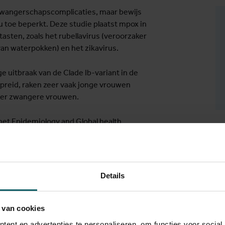
zwangerschapscomplicaties, maar bewijs
u toe beperkt. Deze studie plaatst mpox in
tasten, zoals het rubellavirus (veroorzaker
van waterpokken) en het zikavirus.
ge uitbraak van de Clade Ib-variant in de
spreid, raken zeer vaak jonge vrouwen
nder zwangere vrouwen.
 het Epidemiology and Global health
e: "Elke dag lopen vrouwen risico op
hen, en in geval van een zwangerschap hun
 is het cruciaal om de uitbraak in grote
mmen. Vaccinatie en veilige, doeltreffende
Details
 van cookies
ent en advertenties te personaliseren, om functies voor social