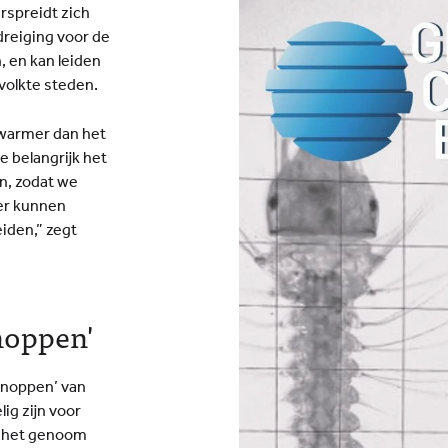
erspreidt zich
reiging voor de
, en kan leiden
volkte steden.
n warmer dan het
e belangrijk het
n, zodat we
er kunnen
iden,” zegt
noppen'
tknoppen’ van
g zijn voor
 het genoom