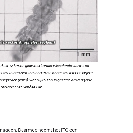
𝘵𝘦𝘱𝘩𝘦𝘯𝘴𝘪 larven gekweekt onder wisselende warme en
wikkelden zich sneller dan die onder wisselende lagere
gheden (links), wat blijkt uit hun grotere omvang drie
 Foto door het Simões Lab.
muggen. Daarmee neemt het ITG een