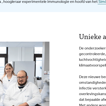
s
, hoogleraar experimentele immunologie en hoofd van het
Simõ
Unieke 
De onderzoekers
gecontroleerde,
luchtvochtighei
klimaatvoorspel
Deze nieuwe ben
omstandigheden
infectie versterk
overlevingskans
dat bepaalde af
Met andere woor