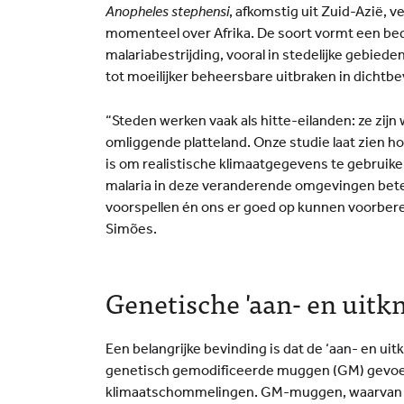
Anopheles stephensi
, afkomstig uit Zuid-Azië, v
momenteel over Afrika. De soort vormt een bed
malariabestrijding, vooral in stedelijke gebieden
tot moeilijker beheersbare uitbraken in dichtbe
“Steden werken vaak als hitte-eilanden: ze zij
omliggende platteland. Onze studie laat zien ho
is om realistische klimaatgegevens te gebruike
malaria in deze veranderende omgevingen bet
voorspellen én ons er goed op kunnen voorbere
Simões.
Genetische 'aan- en uitk
Een belangrijke bevinding is dat de ‘aan- en ui
genetisch gemodificeerde muggen (GM) gevoeli
klimaatschommelingen. GM-muggen, waarvan