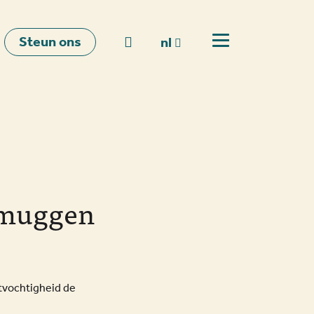
Steun ons
Naar zoeken
nl
Open menu
nl
en
fr
amuggen
htvochtigheid de