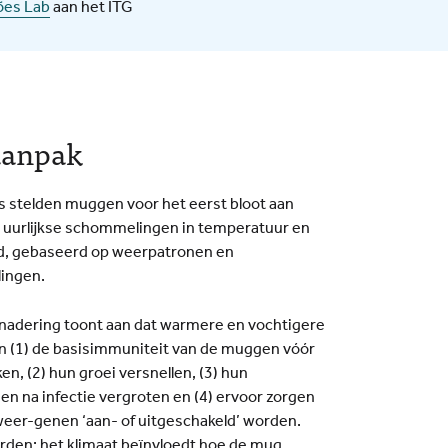
es Lab
aan het ITG
aanpak
 stelden muggen voor het eerst bloot aan
 uurlijkse schommelingen in temperatuur en
d, gebaseerd op weerpatronen en
lingen.
adering toont aan dat warmere en vochtigere
 (1) de basisimmuniteit van de muggen vóór
en, (2) hun groei versnellen, (3) hun
en na infectie vergroten en (4) ervoor zorgen
weer-genen ‘aan- of uitgeschakeld’ worden.
den: het klimaat beïnvloedt hoe de mug