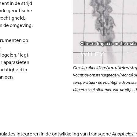
nt in de strijd
uwde genetische
vochtigheid,
van de omgeving.
strumenten op
r
egelen," legt
ariaparasieten
Omslagafbeelding: 𝘈𝘯𝘰𝘱𝘩𝘦𝘭𝘦𝘴 𝘴
ochtigheid in
vochtige omstandigheden (rechts) ont
an een
temperatuur- en vochtigheidsomstandi
dagen na het uitkomen van de eitjes.
mulaties integreren in de ontwikkeling van transgene
Anopheles
-