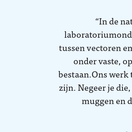
In de na
laboratoriumonde
tussen vectoren e
onder vaste, o
bestaan.Ons werk t
zijn. Negeer je di
muggen en de