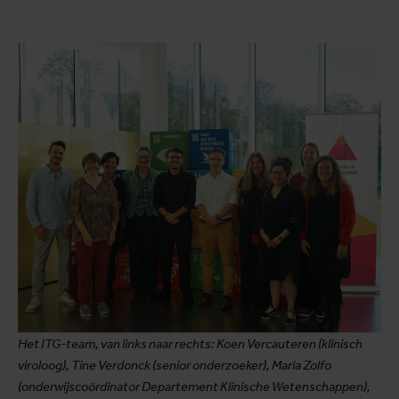
Het ITG-team, van links naar rechts: Koen Vercauteren (klinisch
viroloog), Tine Verdonck (senior onderzoeker), Maria Zolfo
(onderwijscoördinator Departement Klinische Wetenschappen),
Lut Lynen (directeur), Pedro Henrique Lopes Ferreira Dantas