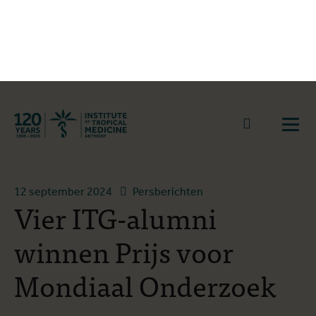
Terug naar start
Naar zoek
Open
Overzicht stories
12 september 2024
Persberichten
Vier ITG-alumni
winnen Prijs voor
Mondiaal Onderzoek
2024