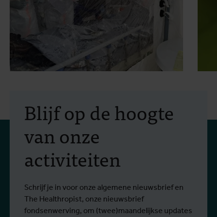
2 juli 2026
- Persberichten
1
In Bunia start een studie
Blijf op de hoogte
naar twee behandelingen
van onze
tegen het Bundibugyo-
activiteiten
virus
Sinds het begin van de uitbraak zijn meer
S
Lees meer
L
dan 1.400 mensen besmet en meer dan
g
430 mensen overleden.
Schrijf je in voor onze algemene nieuwsbrief en
The Healthropist, onze nieuwsbrief
fondsenwerving, om (twee)maandelijkse updates
te ontvangen over ons onderzoek, projecten,