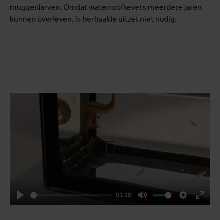
muggenlarven. Omdat waterroofkevers meerdere jaren
kunnen overleven, is herhaalde uitzet niet nodig.
Play
01:18
Play
Mute
Settings
Enter
fulls