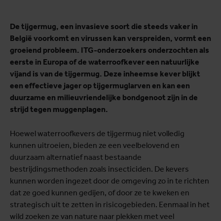
De tijgermug, een invasieve soort die steeds vaker in
België voorkomt en virussen kan verspreiden, vormt een
groeiend probleem. ITG-onderzoekers onderzochten als
eerste in Europa of de waterroofkever een natuurlijke
vijand is van de tijgermug. Deze inheemse kever blijkt
een effectieve jager op tijgermuglarven en kan een
duurzame en milieuvriendelijke bondgenoot zijn in de
strijd tegen muggenplagen.
Hoewel waterroofkevers de tijgermug niet volledig
kunnen uitroeien, bieden ze een veelbelovend en
duurzaam alternatief naast bestaande
bestrijdingsmethoden zoals insecticiden. De kevers
kunnen worden ingezet door de omgeving zo in te richten
dat ze goed kunnen gedijen, of door ze te kweken en
strategisch uit te zetten in risicogebieden. Eenmaal in het
wild zoeken ze van nature naar plekken met veel