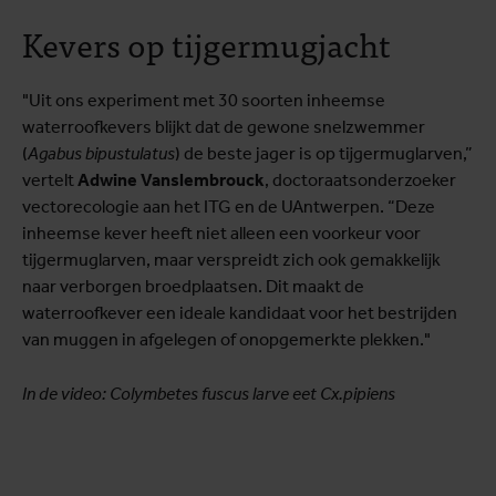
Kevers op tijgermugjacht
"Uit ons experiment met 30 soorten inheemse
waterroofkevers blijkt dat de gewone snelzwemmer
(
Agabus bipustulatus
) de beste jager is op tijgermuglarven,”
vertelt
Adwine Vanslembrouck
, doctoraatsonderzoeker
vectorecologie aan het ITG en de UAntwerpen. “Deze
inheemse kever heeft niet alleen een voorkeur voor
tijgermuglarven, maar verspreidt zich ook gemakkelijk
naar verborgen broedplaatsen. Dit maakt de
waterroofkever een ideale kandidaat voor het bestrijden
van muggen in afgelegen of onopgemerkte plekken."
In de video: Colymbetes fuscus larve eet Cx.pipiens