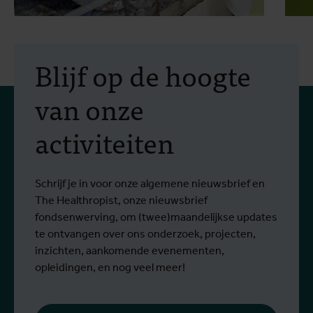
2 juli 2026
- Persberichten
1
In Bunia start een studie
Blijf op de hoogte
naar twee behandelingen
van onze
tegen het Bundibugyo-
activiteiten
virus
Sinds het begin van de uitbraak zijn meer
S
Lees meer
L
dan 1.400 mensen besmet en meer dan
g
430 mensen overleden.
Schrijf je in voor onze algemene nieuwsbrief en
The Healthropist, onze nieuwsbrief
fondsenwerving, om (twee)maandelijkse updates
te ontvangen over ons onderzoek, projecten,
inzichten, aankomende evenementen,
opleidingen, en nog veel meer!