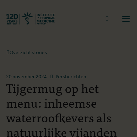
Terug naar start
Naar zoek
Open
Overzicht stories
20 november 2024
Persberichten
Tijgermug op het
menu: inheemse
waterroofkevers als
natuurlijke vijanden