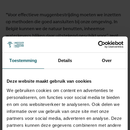
"Voor effectieve muggenbestrijding moeten we inzetten
op methoden die goed aansluiten bij onze omgeving. In
België kunnen we de natuur benutten, inheemse
waterkevers blijken daar uitstekend geschikt voor,” zegt
prof. dr. Ruth Müller
, hoofd van de Dienst Entomologie
van het ITG.
Toestemming
Details
Over
Vervolgonderzoek
Deze website maakt gebruik van cookies
Voordat we waterroofkevers op grote schaal kunnen
We gebruiken cookies om content en advertenties te
inzetten, willen de onderzoekers nog enkele vragen
personaliseren, om functies voor social media te bieden
beantwoorden. Hoe gedragen de kevers zich precies in
en om ons websiteverkeer te analyseren. Ook delen we
natuurlijke omgevingen? En welke andere prooien eten
informatie over uw gebruik van onze site met onze
ze? Daarnaast is er meer onderzoek nodig om te zien hoe
partners voor social media, adverteren en analyse. Deze
deze kevers efficiënt op grote schaal gekweekt kunnen
partners kunnen deze gegevens combineren met andere
worden.