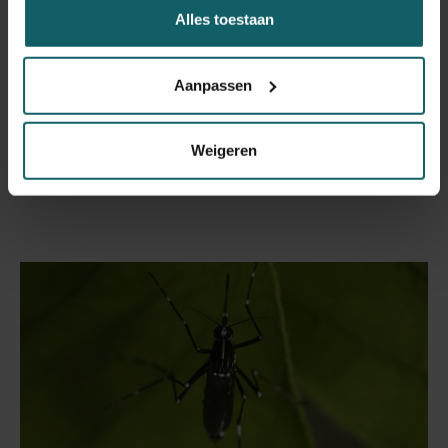
verzamelde exotische steekmuggen. Het is
Alles toestaan
gefinancierd door de federale en regionale
overheden via het Nationaal Actieplan
Leefmilieu-Gezondheid (NEHAP).
Aanpassen
Meer info
Weigeren