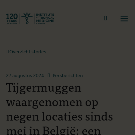
Terug naar start
Naar zoek
Open
Overzicht stories
27 augustus 2024
Persberichten
Tijgermuggen
waargenomen op
negen locaties sinds
mei in België: een