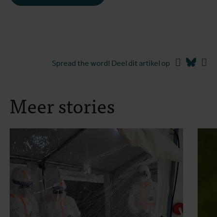
Facebook
Blues
Li
Spread the word! Deel dit artikel op
Meer stories