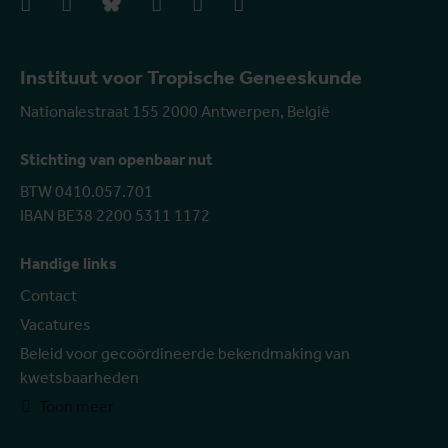
facebook
instagram
bluesky
linkedIn
youtube
vimeo
Instituut voor Tropische Geneeskunde
Nationalestraat 155 2000 Antwerpen, België
Stichting van openbaar nut
BTW 0410.057.701
IBAN BE38 2200 5311 1172
Handige links
Contact
Vacatures
Beleid voor gecoördineerde bekendmaking van
kwetsbaarheden
Toon meer