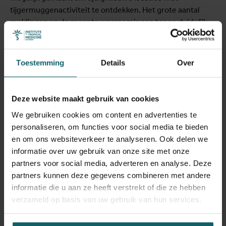
tijgermuggenactiviteit te ontdekken. Het grote aantal
meldingen en de recente waarnemingen tonen duidelijk
de belangrijke rol aan die burgers spelen in het toezicht op
deze invasieve soort in België. We moedigen iedereen aan
om waakzaam te blijven en waarnemingen van
Toestemming
Details
Over
tijgermuggen te blijven melden. Samen kunnen we onze
inspanningen versterken om hun vestiging in België zo
goed mogelijk op te volgen en te vertragen."
Deze website maakt gebruik van cookies
We gebruiken cookies om content en advertenties te
personaliseren, om functies voor social media te bieden
MEMO+
en om ons websiteverkeer te analyseren. Ook delen we
informatie over uw gebruik van onze site met onze
partners voor social media, adverteren en analyse. Deze
Het
MEMO+
-project is een samenwerking
partners kunnen deze gegevens combineren met andere
tussen Sciensano, het Instituut voor Tropische
informatie die u aan ze heeft verstrekt of die ze hebben
Geneeskunde (ITG) en Barcoding Facility for
verzameld op basis van uw gebruik van hun services.
Organisms and Tissues of Policy Concern
(BopCo) voor de moleculaire identificatie van de