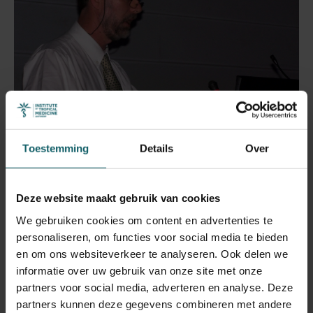
Toestemming
Details
Over
Armand houdt een erelezing naar aanleiding van de uitreiking van
de Kochonprijs op de bijeenkomst van The Union in Berlijn (2010)
Deze website maakt gebruik van cookies
We gebruiken cookies om content en advertenties te
personaliseren, om functies voor social media te bieden
1. Zaal Van Deun
en om ons websiteverkeer te analyseren. Ook delen we
informatie over uw gebruik van onze site met onze
Het ITG heeft besloten om een vergaderzaal een nieuwe
partners voor social media, adverteren en analyse. Deze
naam te geven ter ere van Armands nalatenschap. De
partners kunnen deze gegevens combineren met andere
voormalige
Room North
op onze Campus Rochus wordt