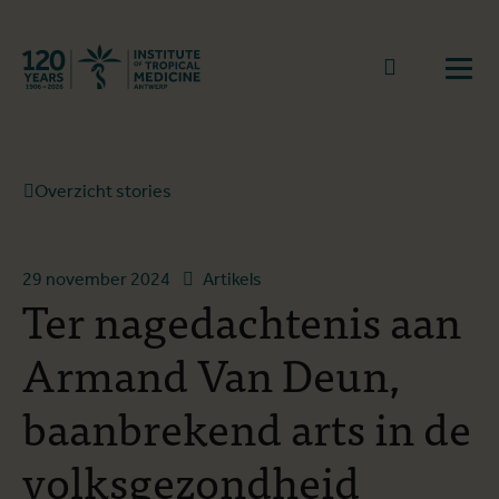
Terug naar start
Naar zoek
Open
Overzicht stories
29 november 2024
Artikels
Ter nagedachtenis aan
Armand Van Deun,
baanbrekend arts in de
volksgezondheid