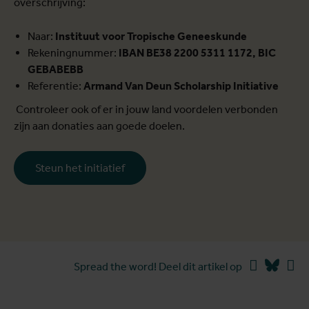
overschrijving:
Naar:
Instituut voor Tropische Geneeskunde
Rekeningnummer:
IBAN BE38 2200 5311 1172, BIC
GEBABEBB
Referentie:
Armand Van Deun Scholarship Initiative
Controleer ook of er in jouw land voordelen verbonden
zijn aan donaties aan goede doelen.
Steun het initiatief
Facebook
Blues
Li
Spread the word! Deel dit artikel op