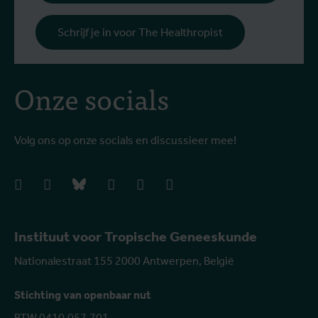
Schrijf je in voor The Healthropist
Onze socials
Volg ons op onze socials en discussieer mee!
facebook
instagram
bluesky
linkedIn
youtube
vimeo
Instituut voor Tropische Geneeskunde
Nationalestraat 155 2000 Antwerpen, België
Stichting van openbaar nut
BTW 0410.057.701