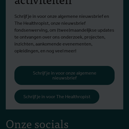
Van 6 tot 17 juli 2026 namen Stien
O
Nijlvirus
Lees meer
L
Vereecken en Emma Vandenberghe, twee
e
ITG-wetenschappers van de Dienst
g
Schrijf je in voor onze algemene nieuwsbrief en
Entomologie, deel aan een opleiding bij
r
The Healthropist, onze nieuwsbrief
Ecodevelopment in Griekenland, met de
W
fondsenwerving, om (twee)maandelijkse updates
steun van een Erasmus+-mobiliteitsbeurs
D
te ontvangen over ons onderzoek, projecten,
voor personeel.
k
inzichten, aankomende evenementen,
v
opleidingen, en nog veel meer!
v
g
b
Schrijf je in voor onze algemene
nieuwsbrief
h
Schrijf je in voor The Healthropist
Onze socials