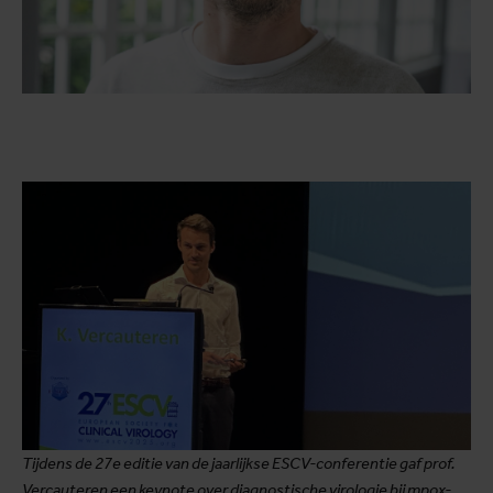
Tijdens de 27e editie van de jaarlijkse ESCV-conferentie gaf prof.
Vercauteren een keynote over diagnostische virologie bij mpox-