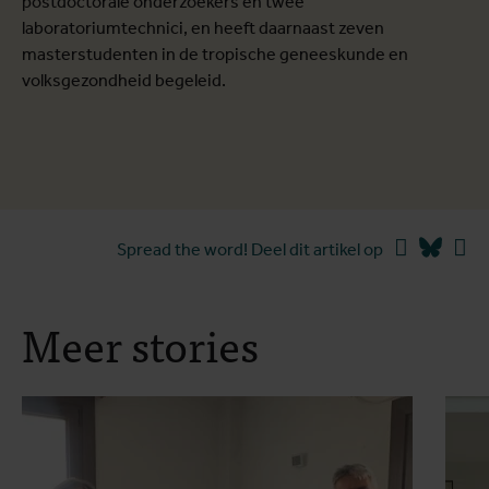
postdoctorale onderzoekers en twee
laboratoriumtechnici, en heeft daarnaast zeven
masterstudenten in de tropische geneeskunde en
volksgezondheid begeleid.
Facebook
Blues
Li
Spread the word! Deel dit artikel op
Meer stories