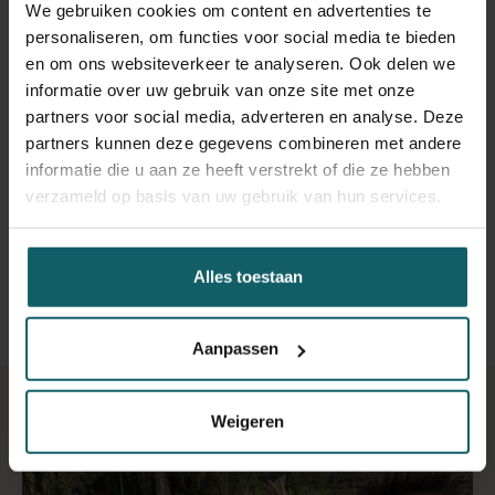
We gebruiken cookies om content en advertenties te
samenwerking met de groepen onder leiding van
prof.
personaliseren, om functies voor social media te bieden
Placide Mbala-Kingebeni
(INRB, DRC) en
prof. Laurens
en om ons websiteverkeer te analyseren. Ook delen we
Liesenborghs
(Dienst Klinische Opkomende
informatie over uw gebruik van onze site met onze
Infectieziekten, ITG) hielp deze geïntegreerde aanpak bij
partners voor social media, adverteren en analyse. Deze
het
ophelderen van mpox-uitbraken
in voorheen niet-
partners kunnen deze gegevens combineren met andere
endemische regio's (bv. België) en endemische gebieden
informatie die u aan ze heeft verstrekt of die ze hebben
(bv. de Democratische Republiek Congo). Dat versterkte
verzameld op basis van uw gebruik van hun services.
onze klinische herkenning, laboratoriumdiagnostiek en
uitbraakrespons.
Alles toestaan
Aanpassen
Weigeren