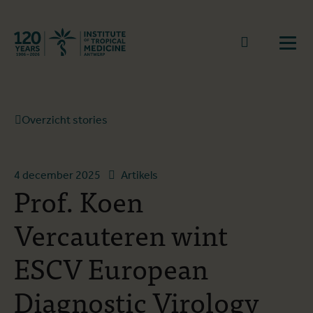
Terug naar start
Naar zoek
Open
Overzicht stories
4 december 2025
Artikels
Prof. Koen
Vercauteren wint
ESCV European
Diagnostic Virology