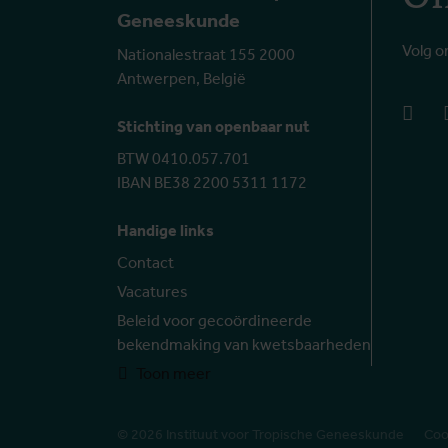
Geneeskunde
Volg o
Nationalestraat 155 2000
Antwerpen, België
face
Stichting van openbaar nut
BTW 0410.057.701
IBAN BE38 2200 5311 1172
Handige links
Contact
Vacatures
Beleid voor gecoördineerde
bekendmaking van kwetsbaarheden
Toon meer
© 2026 Instituut voor Tropische Geneeskunde
Coo