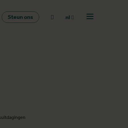
Steun ons
Naar zoeken
nl
Open menu
nl
en
fr
dsuitdagingen