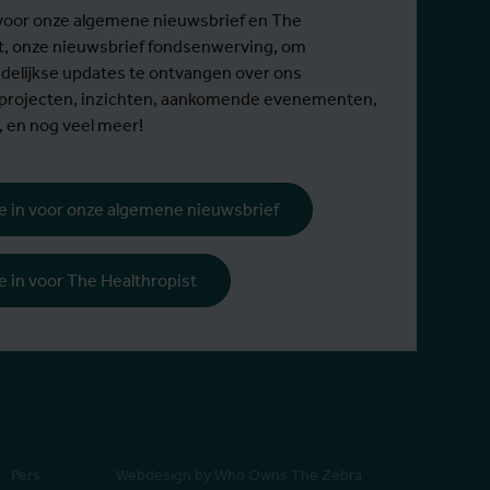
Lees meer
Lees m
in voor onze algemene nieuwsbrief en The
gemeenten waargenomen.
behande
t, onze nieuwsbrief fondsenwerving, om
elijkse updates te ontvangen over ons
 projecten, inzichten, aankomende evenementen,
, en nog veel meer!
 je in voor onze algemene nieuwsbrief
 je in voor The Healthropist
Pers
Webdesign by Who Owns The Zebra