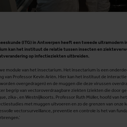
neeskunde (ITG) in Antwerpen heeft een tweede ultramodern i
um kan het instituut de relatie tussen insecten en ziekteverwe
aatverandering op infectieziekten uitbreiden.
e module van het insectarium. Het insectarium is een onderde
ing van Professor Kevin Ariën. Hier kan het instituut de interac
 worden overgedragen) en de muggen die deze virussen overdra
eter begrip van vectoroverdraagbare ziekten (ziekten die door g
, zika-, en Westnijlkoorts. Professor Ruth Müller, hoofd van het 
ctiestudies met muggen uitvoeren en zo de grenzen van onze k
svolle vectorsurveillance, preventie en controle is het van fun
rbrengen.’