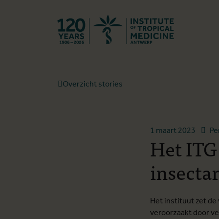
Terug naar st
Overzicht stories
1 maart 2023
Pe
Het ITG
insecta
Het instituut zet d
veroorzaakt door v