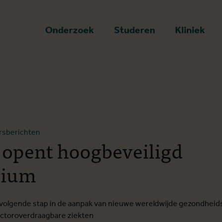
art
Onderzoek
Studeren
Kliniek
rsberichten
 opent hoogbeveiligd
rium
e volgende stap in de aanpak van nieuwe wereldwijde gezondhei
ectoroverdraagbare ziekten