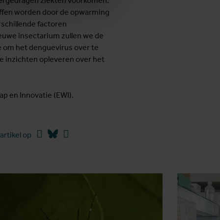
vergedragen ziekten voorkomen.
offen worden door de opwarming
rschillende factoren
nieuwe insectarium zullen we de
ie om het denguevirus over te
e inzichten opleveren over het
 en Innovatie (EWI).
Facebook
Bluesky
Linkedin
artikel op