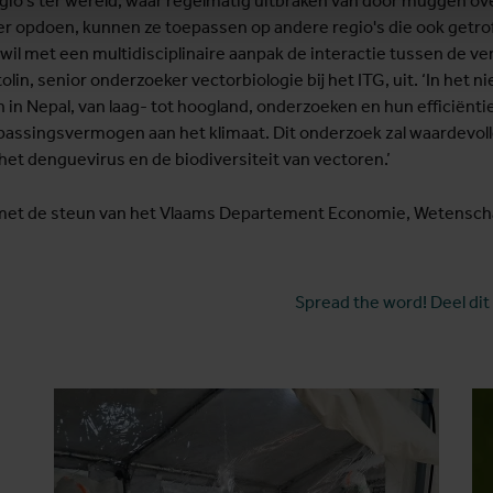
gio's ter wereld, waar regelmatig uitbraken van door muggen o
er opdoen, kunnen ze toepassen op andere regio's die ook getr
wil met een multidisciplinaire aanpak de interactie tussen de ve
olin, senior onderzoeker vectorbiologie bij het ITG, uit. ‘In het 
en in Nepal, van laag- tot hoogland, onderzoeken en hun efficiënt
passingsvermogen aan het klimaat. Dit onderzoek zal waardevoll
het denguevirus en de biodiversiteit van vectoren.’
met de steun van het Vlaams Departement Economie, Wetenschap
Spread the word! Deel dit 