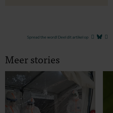
Facebook
Blues
Li
Spread the word! Deel dit artikel op
Meer stories