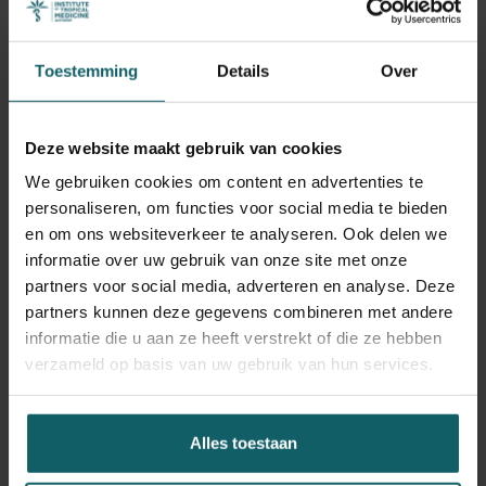
inclusiever en toegankelijker maken," besluit Scheerder.
"Door drempels te verlagen, verminderen we niet alleen
het aantal nieuwe hiv-diagnoses, maar ook ongelijkheid
Toestemming
Details
Over
en versterken we de volksgezondheid."
Deze website maakt gebruik van cookies
(1)
We gebruiken cookies om content en advertenties te
personaliseren, om functies voor social media te bieden
en om ons websiteverkeer te analyseren. Ook delen we
Geef huisartsen en gemeenschapsorganisaties een
informatie over uw gebruik van onze site met onze
actievere rol in het bespreken van PrEP.
partners voor social media, adverteren en analyse. Deze
partners kunnen deze gegevens combineren met andere
informatie die u aan ze heeft verstrekt of die ze hebben
verzameld op basis van uw gebruik van hun services.
(2)
Alles toestaan
Zorg ervoor dat ook mensen zonder