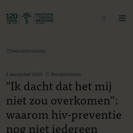
Terug naar start
Naar zoek
Open
Overzicht stories
1 december 2025
Persberichten
"Ik dacht dat het mij
niet zou overkomen":
waarom hiv-preventie
nog niet iedereen