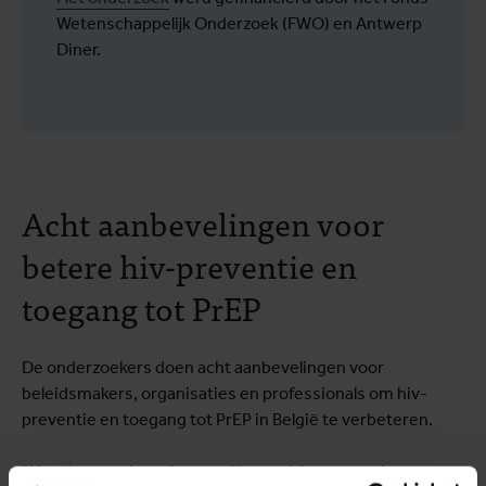
Wetenschappelijk Onderzoek (FWO) en Antwerp
Diner.
Acht aanbevelingen voor
betere hiv-preventie en
toegang tot PrEP
De onderzoekers doen acht aanbevelingen voor
beleidsmakers, organisaties en professionals om hiv-
preventie en toegang tot PrEP in België te verbeteren.
"Met deze aanbevelingen willen we hiv-preventie