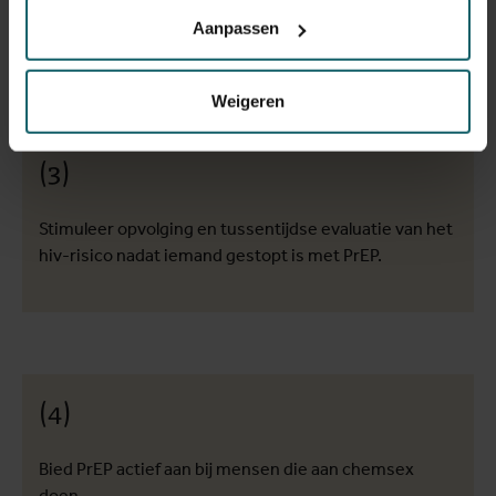
ziekteverzekering toegang krijgen tot PrEP.
Aanpassen
Weigeren
(3)
Stimuleer opvolging en tussentijdse evaluatie van het
hiv-risico nadat iemand gestopt is met PrEP.
(4)
Bied PrEP actief aan bij mensen die aan chemsex
doen.