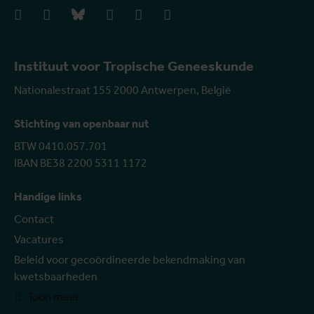
facebook
instagram
bluesky
linkedIn
youtube
vimeo
Instituut voor Tropische Geneeskunde
Nationalestraat 155 2000 Antwerpen, België
Stichting van openbaar nut
BTW 0410.057.701
IBAN BE38 2200 5311 1172
Handige links
Contact
Vacatures
Beleid voor gecoördineerde bekendmaking van
kwetsbaarheden
Toon meer