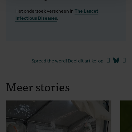
Het onderzoek verscheen in
The Lancet
Infectious Diseases
.
Facebook
Blues
Li
Spread the word! Deel dit artikel op
Meer stories