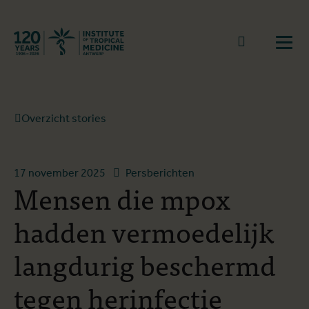
Terug naar start
Naar zoek
Open
Overzicht stories
17 november 2025
Persberichten
Mensen die mpox
hadden vermoedelijk
langdurig beschermd
tegen herinfectie