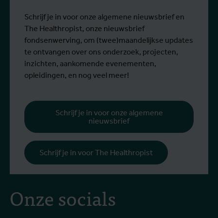
Lees meer
L
dan 1.400 mensen besmet en meer dan
g
430 mensen overleden.
Schrijf je in voor onze algemene nieuwsbrief en
The Healthropist, onze nieuwsbrief
fondsenwerving, om (twee)maandelijkse updates
te ontvangen over ons onderzoek, projecten,
inzichten, aankomende evenementen,
opleidingen, en nog veel meer!
Schrijf je in voor onze algemene
nieuwsbrief
Schrijf je in voor The Healthropist
Onze socials