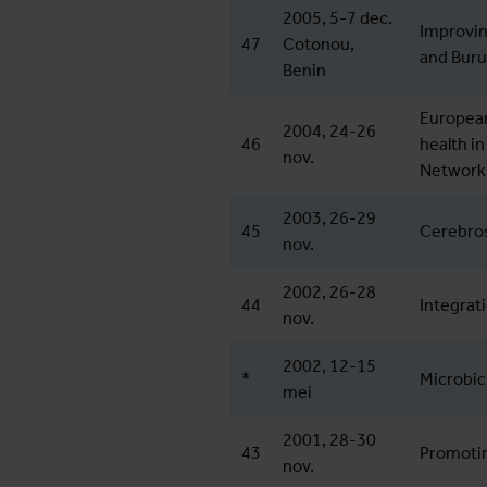
2005, 5-7 dec.
Improvin
47
Cotonou,
and Burul
Benin
European
2004, 24-26
46
health i
nov.
Network
2003, 26-29
45
Cerebrosp
nov.
2002, 26-28
44
Integrat
nov.
2002, 12-15
*
Microbic
mei
2001, 28-30
43
Promotin
nov.