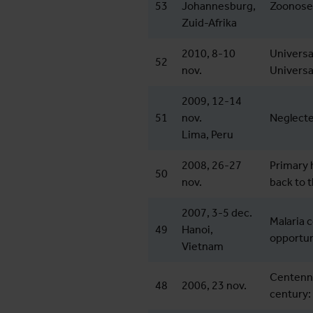
53
Johannesburg,
Zoonoses
Zuid-Afrika
2010, 8-10
Universa
52
nov.
Universa
2009, 12-14
51
nov.
Neglecte
Lima, Peru
2008, 26-27
Primary h
50
nov.
back to t
2007, 3-5 dec.
Malaria 
49
Hanoi,
opportun
Vietnam
Centenni
48
2006, 23 nov.
century: