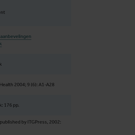
nt
 aanbevelingen
k
k
Health 2004; 9 (6): A1-A28
: 176 pp.
published by ITGPress, 2002: