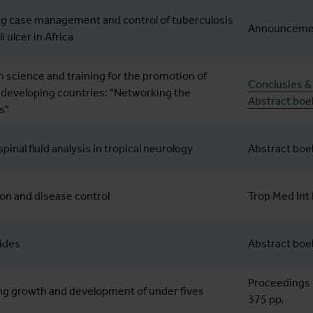
g case management and control of tuberculosis
Announceme
i ulcer in Africa
 science and training for the promotion of
Conclusies &
n developing countries: "Networking the
Abstract boe
s"
inal fluid analysis in tropical neurology
Abstract boe
ion and disease control
Trop Med Int 
ides
Abstract boek
Proceedings 
g growth and development of under fives
375 pp.