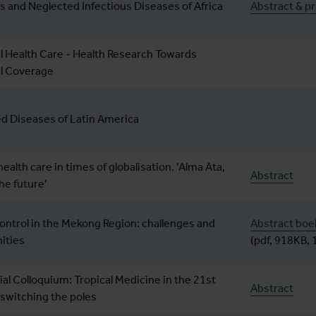
 and Neglected Infectious Diseases of Africa
Abstract & 
l Health Care - Health Research Towards
l Coverage
d Diseases of Latin America
ealth care in times of globalisation. 'Alma Ata,
Abstract
he future'
control in the Mekong Region: challenges and
Abstract boe
ities
(pdf, 918KB, 
al Colloquium: Tropical Medicine in the 21st
Abstract
 switching the poles