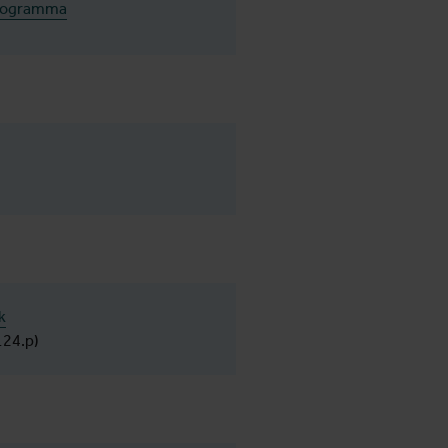
programma
k
124.p)