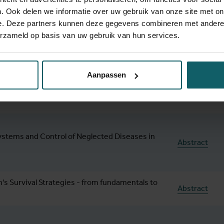
0 years after Yambuku
Programma
|
. Ook delen we informatie over uw gebruik van onze site met on
e. Deze partners kunnen deze gegevens combineren met andere i
erzameld op basis van uw gebruik van hun services.
better Maternal and Neonatal Health
Aanpassen
n Factor - Social Sciences in Global Health
ystems and Control of Neglected Diseases in
Abstract
's Survival Strategies - from fundamentals to
Abstract