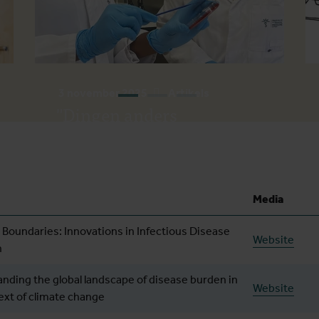
3 november 2025
Artikels
"Dingen anders
aanpakken, dat is ook
innovatie"
Media
 Boundaries: Innovations in Infectious Disease
Website
h
nding the global landscape of disease burden in
Website
ext of climate change