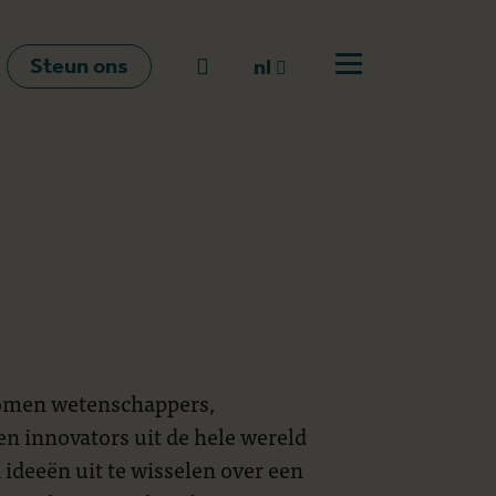
Steun ons
Naar zoeken
nl
Open menu
nl
en
fr
 komen wetenschappers,
n innovators uit de hele wereld
ideeën uit te wisselen over een