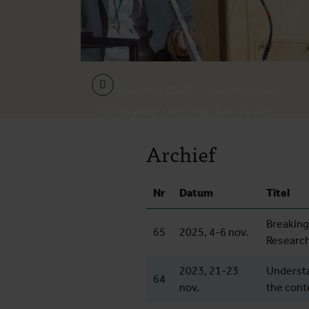
5 november 2025
Persberichten
Nieuwe technologieën
boosten wereldwijde strijd
Archief
tegen infectieziekten
Nr
Datum
Titel
Breaking
65
2025, 4-6 nov.
Researc
2023, 21-23
Understa
64
nov.
the cont