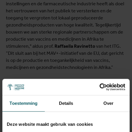
instellingen en de farmaceutische industrie heeft als doel
het vertrouwen van het publiek te versterken en de
toegang te vergroten tot lokaal geproduceerde
gezondheidsproducten van hoge kwaliteit. Tegelijkertijd
bouwen we aan sterke regionale partnerschappen om de
productie van vaccins en medicijnen in Afrika te
stimuleren," aldus prof.
Raffaella Ravinetto
van het ITG.
“Dit sluit aan bij het MAV+-initiatief van de EU, dat gericht
is op de productie en toegankelijkheid van vaccins,
medicijnen en gezondheidstechnologieën in Afrika.”
Toestemming
Details
Over
Deze website maakt gebruik van cookies