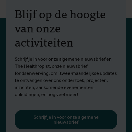
2 juli 2026
- Persberichten
1
In Bunia start een studie
Blijf op de hoogte
naar twee behandelingen
van onze
tegen het Bundibugyo-
activiteiten
virus
Sinds het begin van de uitbraak zijn meer
S
Lees meer
L
dan 1.400 mensen besmet en meer dan
g
430 mensen overleden.
Schrijf je in voor onze algemene nieuwsbrief en
The Healthropist, onze nieuwsbrief
fondsenwerving, om (twee)maandelijkse updates
te ontvangen over ons onderzoek, projecten,
inzichten, aankomende evenementen,
opleidingen, en nog veel meer!
Schrijf je in voor onze algemene
nieuwsbrief