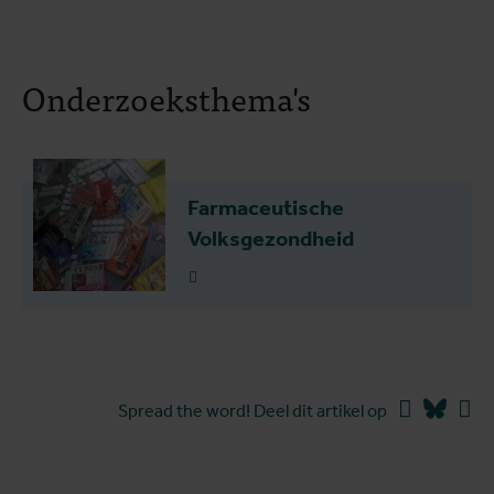
Onderzoeksthema's
Farmaceutische
Volksgezondheid
Lees meer
Facebook
Blues
Li
Spread the word! Deel dit artikel op