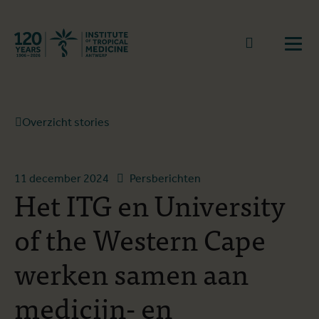
Terug naar start
Naar zoek
Open
Overzicht stories
11 december 2024
Persberichten
Het ITG en University
of the Western Cape
werken samen aan
medicijn- en