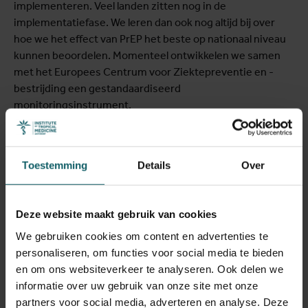
implementeren. Veel landen zitten nog in de
implementatiefase. We leren dan ook nog altijd bij over
hoe we het effect van PrEP het beste op nationaal niveau
kunnen beoordelen. Momenteel ontwikkelen we samen
met het Europees Centrum voor Ziektepreventie en -
bestrijding een gestandaardiseerd
monitoringsinstrument.
Hoe zit het met condooms? Veel
mensen vrezen dat toenemend PrEP-
Toestemming
Details
Over
gebruik ook leidt tot meer onveilige
seks.
Deze website maakt gebruik van cookies
We gebruiken cookies om content en advertenties te
Thijs Reyniers:
Bij de introductie van PrEP was de
personaliseren, om functies voor social media te bieden
boodschap dat gebruikers het moesten zien als een
en om ons websiteverkeer te analyseren. Ook delen we
aanvulling op condooms. De eerste PrEP-studies
informatie over uw gebruik van onze site met onze
concludeerden dat er geen bewijs is dat meer PrEP-
partners voor social media, adverteren en analyse. Deze
gebruik leidt tot minder condoomgebruik. Het is