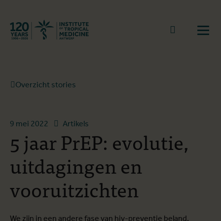
Terug naar start
Naar zoek
Open
Overzicht stories
9 mei 2022
Artikels
5 jaar PrEP: evolutie,
uitdagingen en
vooruitzichten
We zijn in een andere fase van hiv-preventie beland,