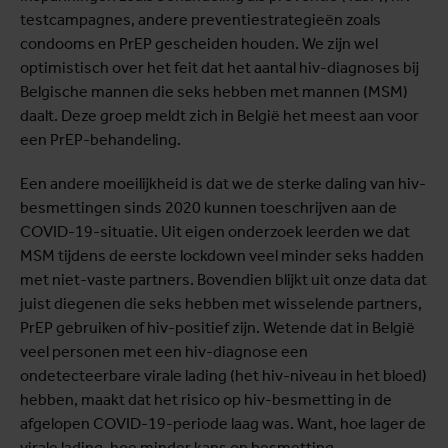
testcampagnes, andere preventiestrategieën zoals
condooms en PrEP gescheiden houden. We zijn wel
optimistisch over het feit dat het aantal hiv-diagnoses bij
Belgische mannen die seks hebben met mannen (MSM)
daalt. Deze groep meldt zich in België het meest aan voor
een PrEP-behandeling.
Een andere moeilijkheid is dat we de sterke daling van hiv-
besmettingen sinds 2020 kunnen toeschrijven aan de
COVID-19-situatie. Uit eigen onderzoek leerden we dat
MSM tijdens de eerste lockdown veel minder seks hadden
met niet-vaste partners. Bovendien blijkt uit onze data dat
juist diegenen die seks hebben met wisselende partners,
PrEP gebruiken of hiv-positief zijn. Wetende dat in België
veel personen met een hiv-diagnose een
ondetecteerbare virale lading (het hiv-niveau in het bloed)
hebben, maakt dat het risico op hiv-besmetting in de
afgelopen COVID-19-periode laag was. Want, hoe lager de
virale lading, hoe minder kans op besmetting.