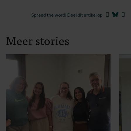
Facebook
Blues
Li
Spread the word! Deel dit artikel op
Meer stories