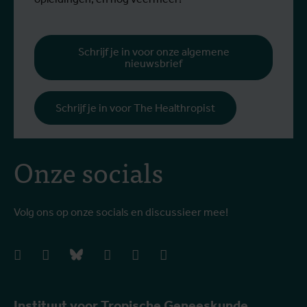
v
g
b
Schrijf je in voor onze algemene
nieuwsbrief
h
Schrijf je in voor The Healthropist
Onze socials
Volg ons op onze socials en discussieer mee!
facebook
instagram
bluesky
linkedIn
youtube
vimeo
Instituut voor Tropische Geneeskunde