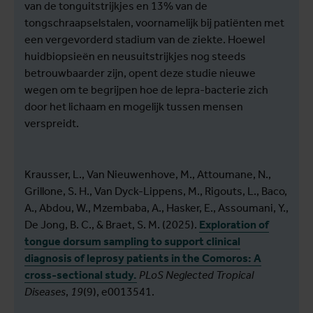
van de tonguitstrijkjes en 13% van de
tongschraapselstalen, voornamelijk bij patiënten met
een vergevorderd stadium van de ziekte. Hoewel
huidbiopsieën en neusuitstrijkjes nog steeds
betrouwbaarder zijn, opent deze studie nieuwe
wegen om te begrijpen hoe de lepra-bacterie zich
door het lichaam en mogelijk tussen mensen
verspreidt.
Krausser, L., Van Nieuwenhove, M., Attoumane, N.,
Grillone, S. H., Van Dyck-Lippens, M., Rigouts, L., Baco,
A., Abdou, W., Mzembaba, A., Hasker, E., Assoumani, Y.,
De Jong, B. C., & Braet, S. M. (2025).
Exploration of
tongue dorsum sampling to support clinical
diagnosis of leprosy patients in the Comoros: A
cross-sectional study.
PLoS Neglected Tropical
Diseases
,
19
(9), e0013541.