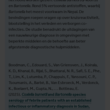
en
Bartonella
. Rond 5% vertoonde antistoffen, waarbij
Bartonella
het meest voorkwam in Nepal. De
bevindingen roepen vragen op over kruisreactiviteit,
blootstelling in het verleden en verborgen co-
infecties. De studie benadrukt de uitdagingen van
een nauwkeurige diagnose in omgevingen met
beperkte middelen en de behoefte aan beter
afgestemde diagnostische hulpmiddelen.
Boodman, C., Edouard, S., Van Griensven, J., Koirala,
K. D., Khanal, B., Rijal, S., Bhattarai, N. R., Safi, S. E., Phe,
T., Lim, K., Lutumba, P., Chappuis, F., Yansouni, C. P.,
Tsoumanis, A., Barbé, B., Van Esbroeck, M., Verdonck,
K., Boelaert, M., Gupta, N., . . . Bottieau, E.
(2025).
Coxiella burnetii
and
Bartonella
species
serology of febrile patients with an established
infectious or inflammatory diagnosis in Sudan,