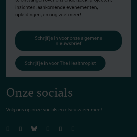
voor personeel.
k
inzichten, aankomende evenementen,
v
opleidingen, en nog veel meer!
v
g
b
Schrijf je in voor onze algemene
nieuwsbrief
h
Schrijf je in voor The Healthropist
Onze socials
Volg ons op onze socials en discussieer mee!
facebook
instagram
bluesky
linkedIn
youtube
vimeo