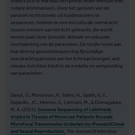
tropica
zich in Marokko verspreidt onder mensen met
cutane leishmaniasis. Door het genoom van de
parasiet rechtstreeks uit huidmonsters te
sequencen, hebben ze een microfocale overdracht
tussen mensen aan het licht gebracht, die wordt
veroorzaakt door (pseudo-)klonale en seksuele
voortplanting van de parasieten. De studie toont aan
hoe directe genoomsequencing fijnschalige
overdrachtspatronen aan het licht kan brengen, wat
nieuwe inzichten biedt in de evolutie en verspreiding
van parasieten.
Daoui, O., Monsieurs, P., Talimi, H., Späth, G. F.,
Dujardin, JC., Heeren, S., Lemrani, M., & Domagalska,
M. A. (2025).
Genome Sequencing of
Leishmania
tropica
in Tissues of Moroccan Patients Reveals
Microfocal Transmission Underlain by (Pseudo)Clonal
and Sexual Reproduction.
The Journal Of Infectious