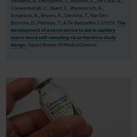
Smekens, B., Decuypere, S., Bosman, E., De Cock, N.,
Couwenbergh, C., Baert, E., Wymeersch, R.,
Sorgeloos, K., Beyers, K., Dierickx, T., Van Den
Bossche, D., Platteau, T., & De Baetselier, I. (2025).
The
development of a novel device to aid in capillary
macro blood self-sampling via an iterative study
design.
Expert Review Of Medical Devices
.