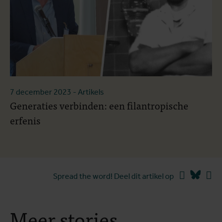
7 december 2023
- Artikels
Generaties verbinden: een filantropische
erfenis
Facebook
Blues
Li
Spread the word! Deel dit artikel op
Meer stories