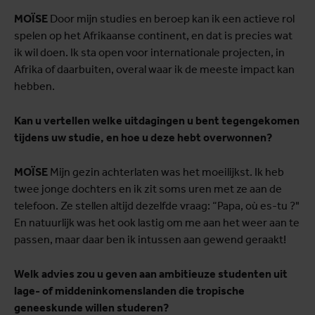
MOÏSE
Door mijn studies en beroep kan ik een actieve rol
spelen op het Afrikaanse continent, en dat is precies wat
ik wil doen. Ik sta open voor internationale projecten, in
Afrika of daarbuiten, overal waar ik de meeste impact kan
hebben.
Kan u vertellen welke uitdagingen u bent tegengekomen
tijdens uw studie, en hoe u deze hebt overwonnen?
MOÏSE
Mijn gezin achterlaten was het moeilijkst. Ik heb
twee jonge dochters en ik zit soms uren met ze aan de
telefoon. Ze stellen altijd dezelfde vraag: “Papa, où es-tu ?"
En natuurlijk was het ook lastig om me aan het weer aan te
passen, maar daar ben ik intussen aan gewend geraakt!
Welk advies zou u geven aan ambitieuze studenten uit
lage- of middeninkomenslanden die tropische
geneeskunde willen studeren?