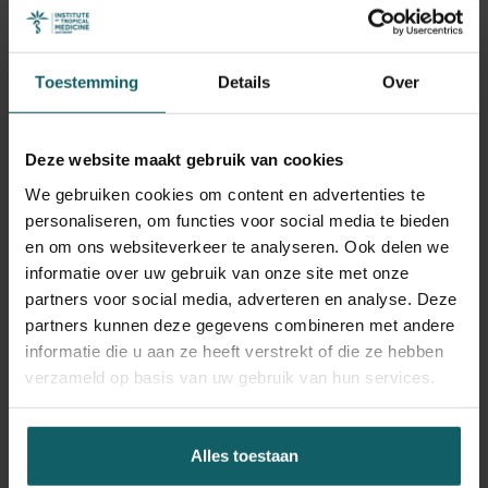
Toestemming
Details
Over
Deze website maakt gebruik van cookies
Dr. Moïse Tenkiano
We gebruiken cookies om content en advertenties te
personaliseren, om functies voor social media te bieden
en om ons websiteverkeer te analyseren. Ook delen we
Waarom heb je voor het ITG gekozen?
informatie over uw gebruik van onze site met onze
partners voor social media, adverteren en analyse. Deze
MOÏSE
Het gemeenschapsgevoel onder de MPH-fellows
partners kunnen deze gegevens combineren met andere
en het diepgaande begrip van de professoren van de
informatie die u aan ze heeft verstrekt of die ze hebben
Afrikaanse context. Antwerpen is een deel van Afrika! De
verzameld op basis van uw gebruik van hun services.
meeste van onze casestudies gaan over Afrikaanse
situaties en beslaan het hele spectrum aan
volksgezondheidsuitdagingen waarmee we
Alles toestaan
geconfronteerd worden. De professoren leren je omgaan