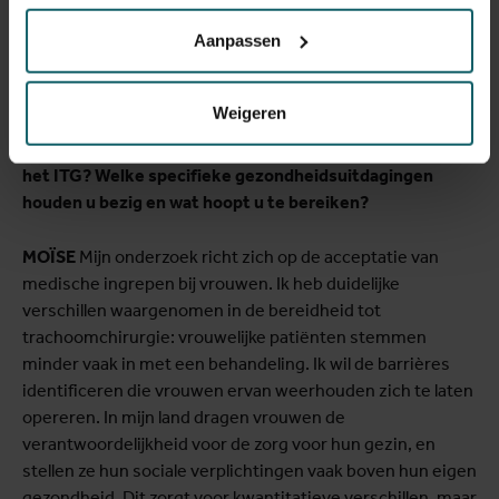
met de realiteit, reiken je de juiste vaardigheden aan en
Aanpassen
bereiden je voor om de mensheid te dienen als
wetenschapper en professioneel
volksgezondheidsspecialist.
Weigeren
Kan u iets meer vertellen over uw huidig onderzoek aan
het ITG? Welke specifieke gezondheidsuitdagingen
houden u bezig en wat hoopt u te bereiken?
MOÏSE
Mijn onderzoek richt zich op de acceptatie van
medische ingrepen bij vrouwen. Ik heb duidelijke
verschillen waargenomen in de bereidheid tot
trachoomchirurgie: vrouwelijke patiënten stemmen
minder vaak in met een behandeling. Ik wil de barrières
identificeren die vrouwen ervan weerhouden zich te laten
opereren. In mijn land dragen vrouwen de
verantwoordelijkheid voor de zorg voor hun gezin, en
stellen ze hun sociale verplichtingen vaak boven hun eigen
gezondheid. Dit zorgt voor kwantitatieve verschillen, maar