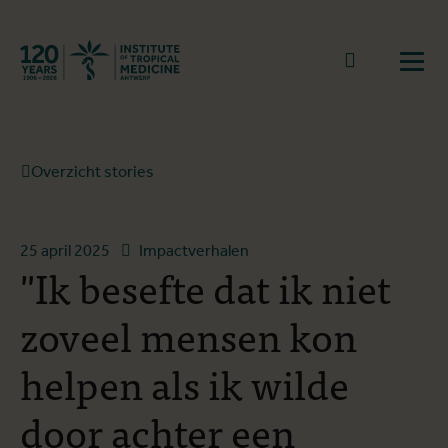
Terug naar start
Naar zoek
Open
Overzicht stories
25 april 2025
Impactverhalen
"Ik besefte dat ik niet
zoveel mensen kon
helpen als ik wilde
door achter een