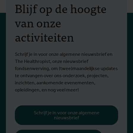
“Dit gaat over meer dan
Blijf op de hoogte
geneeskunde, het gaat
van onze
over systemen, gelijkheid
activiteiten
en moed.”
Een gesprek met Marleen Boelaert-
D
Lees meer
L
beurshoudster Faradiba Faradiba
z
(Indonesië) en prof. Raffaella Ravinetto
e
Schrijf je in voor onze algemene nieuwsbrief en
(ITG)
g
The Healthropist, onze nieuwsbrief
fondsenwerving, om (twee)maandelijkse updates
te ontvangen over ons onderzoek, projecten,
inzichten, aankomende evenementen,
opleidingen, en nog veel meer!
Schrijf je in voor onze algemene
nieuwsbrief