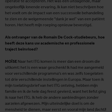
operatie te accepteren. Het was een uitdagende, maar
ongelooflijk lonende ervaring. Ik kan niet beschrijven hoe
het voelt om de impact van een succesvolle behandeling
te zien en de welgemeende "dank je wel” van een patiënt
horen. Het heeft mijn roeping opnieuw bevestigd.
Als ontvanger van de Romain De Cock-studiebeurs, hoe
heeft deze kans uw academische en professionele
traject beïnvloed?
MOÏSE
Naar het ITG komen is meer dan een droom die
uitkomt: het is een waar geschenk! Ik had me aangemeld
voor verschillende programma's en was zelfs toegelaten
tot drie verschillende instellingen in Europa. Maar toen ik
mijn toelatingsbrief van het ITG ontving, hebben mijn
familie en ik de hele dag feest gevierd, want het liefst ging
ik naar het ITG. Ik heb de andere aanbiedingen zonder
aarzelen afgewezen. Mijn uiteindelijke doel is om de
mensheid te dienen, maar eerst en vooral mijn land
(lacht)
!