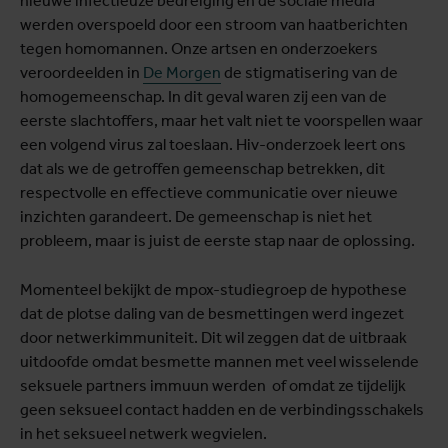
nieuwe infectieuze bedreiging en de sociale media
werden overspoeld door een stroom van haatberichten
tegen homomannen. Onze artsen en onderzoekers
veroordeelden in
De Morgen
de stigmatisering van de
homogemeenschap. In dit geval waren zij een van de
eerste slachtoffers, maar het valt niet te voorspellen waar
een volgend virus zal toeslaan. Hiv-onderzoek leert ons
dat als we de getroffen gemeenschap betrekken, dit
respectvolle en effectieve communicatie over nieuwe
inzichten garandeert. De gemeenschap is niet het
probleem, maar is juist de eerste stap naar de oplossing.
Momenteel bekijkt de mpox-studiegroep de hypothese
dat de plotse daling van de besmettingen werd ingezet
door netwerkimmuniteit. Dit wil zeggen dat de uitbraak
uitdoofde omdat besmette mannen met veel wisselende
seksuele partners immuun werden of omdat ze tijdelijk
geen seksueel contact hadden en de verbindingsschakels
in het seksueel netwerk wegvielen.