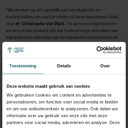
“We werken op dit ogenblik aan serologische en
modelstudies om vast te stellen of deze hypothese klopt,”
zegt
dr. Christophe Van Dijck
. “In de tussentijd moeten
we ons ervan bewust zijn dat toekomstige uitbraken van
mpox kunnen optreden als de netwerkimmuniteit wordt
verstoord, bijvoorbeeld door afnemende immuniteit van
geïnfecteerde of gevaccineerde personen of wanneer
voorheen niet-geïnfecteerde leden van het seksuele
netwerk seksueel actiever worden.”
Toestemming
Details
Over
Deze website maakt gebruik van cookies
We gebruiken cookies om content en advertenties te
personaliseren, om functies voor social media te bieden
en om ons websiteverkeer te analyseren. Ook delen we
informatie over uw gebruik van onze site met onze
partners voor social media, adverteren en analyse. Deze