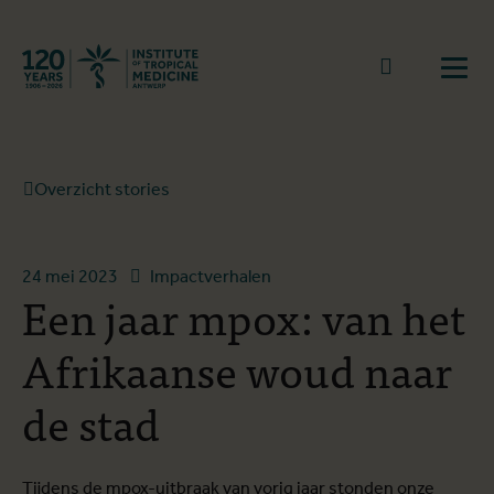
Terug naar start
Naar zoek
Open
Overzicht stories
24 mei 2023
Impactverhalen
Een jaar mpox: van het
Afrikaanse woud naar
de stad
Tijdens de mpox-uitbraak van vorig jaar stonden onze