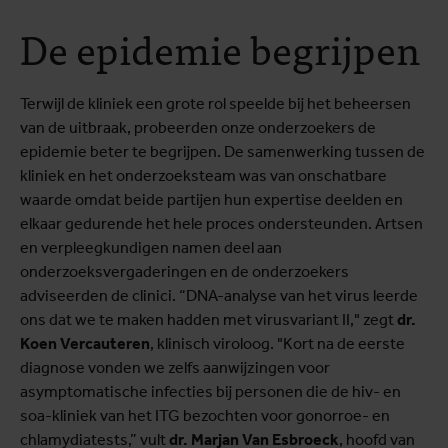
De epidemie begrijpen
Terwijl de kliniek een grote rol speelde bij het beheersen
van de uitbraak, probeerden onze onderzoekers de
epidemie beter te begrijpen. De samenwerking tussen de
kliniek en het onderzoeksteam was van onschatbare
waarde omdat beide partijen hun expertise deelden en
elkaar gedurende het hele proces ondersteunden. Artsen
en verpleegkundigen namen deel aan
onderzoeksvergaderingen en de onderzoekers
adviseerden de clinici. “DNA-analyse van het virus leerde
ons dat we te maken hadden met virusvariant II," zegt
dr.
Koen Vercauteren
, klinisch viroloog. "Kort na de eerste
diagnose vonden we zelfs aanwijzingen voor
asymptomatische infecties bij personen die de hiv- en
soa-kliniek van het ITG bezochten voor gonorroe- en
chlamydiatests,” vult
dr. Marjan Van Esbroeck
, hoofd van