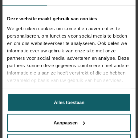
test die eind jaren 70 door het ITG werd ontwikkeld. Het
was onder impuls van parasitoloog Nestor Van Meirvenne
Deze website maakt gebruik van cookies
dat de procedure tot stand kwam en kon uitgroeien tot de
(enige bruikbare) veldtest om slaapziekte massaal in
We gebruiken cookies om content en advertenties te
West- en Centraal-Afrika op te sporen. Omdat de
personaliseren, om functies voor social media te bieden
productie bewerkelijk en commercieel niet interessant is,
en om ons websiteverkeer te analyseren. Ook delen we
heeft de farmasector er weinig tot geen belangstelling
informatie over uw gebruik van onze site met onze
voor. Het ITG produceert de testen om die reden zelf, en
partners voor social media, adverteren en analyse. Deze
leverde in de tussentijd al miljoenen testkits aan
partners kunnen deze gegevens combineren met andere
verschillende instanties.
informatie die u aan ze heeft verstrekt of die ze hebben
verzameld op basis van uw gebruik van hun services.
Alles toestaan
Aanpassen