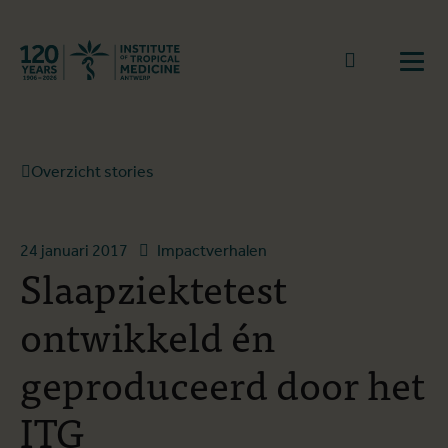
Terug naar start
Naar zoek
Open
Overzicht stories
24 januari 2017
Impactverhalen
Slaapziektetest
ontwikkeld én
geproduceerd door het
ITG