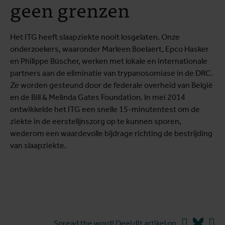
geen grenzen
Het ITG heeft slaapziekte nooit losgelaten. Onze
onderzoekers, waaronder Marleen Boelaert, Epco Hasker
en Philippe Büscher, werken met lokale en internationale
partners aan de eliminatie van trypanosomiase in de DRC.
Ze worden gesteund door de federale overheid van België
en de Bill & Melinda Gates Foundation. In mei 2014
ontwikkelde het ITG een snelle 15-minutentest om de
ziekte in de eerstelijnszorg op te kunnen sporen,
wederom een waardevolle bijdrage richting de bestrijding
van slaapziekte.
Facebook
Blues
Li
Spread the word! Deel dit artikel op