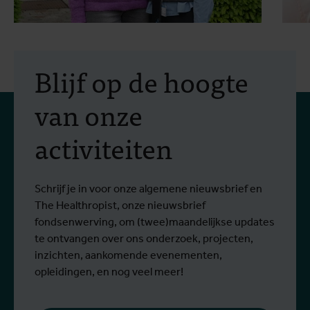
7 juli 2025
- Impactverhalen
2
“Dit gaat over meer dan
Blijf op de hoogte
geneeskunde, het gaat
van onze
over systemen, gelijkheid
activiteiten
en moed.”
Een gesprek met Marleen Boelaert-
I
Lees meer
L
beurshoudster Faradiba Faradiba
T
(Indonesië) en prof. Raffaella Ravinetto
2
Schrijf je in voor onze algemene nieuwsbrief en
(ITG)
The Healthropist, onze nieuwsbrief
fondsenwerving, om (twee)maandelijkse updates
te ontvangen over ons onderzoek, projecten,
inzichten, aankomende evenementen,
opleidingen, en nog veel meer!