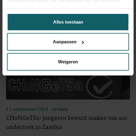
Alles toestaan
Aanpassen
Weigeren
11 september 2024
- Artikels
CHoNGeTSa: jongeren bewust maken van soi-
onderzoek in Zambia