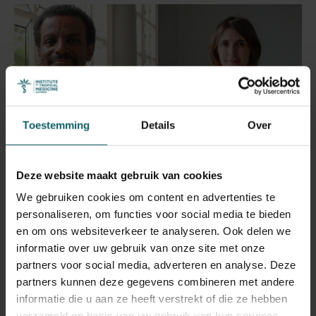
Toestemming
Details
Over
Deze website maakt gebruik van cookies
We gebruiken cookies om content en advertenties te
personaliseren, om functies voor social media te bieden
en om ons websiteverkeer te analyseren. Ook delen we
19 september 2025
- Artikels
informatie over uw gebruik van onze site met onze
Vier ITG-onderzoekers ontvangen mandaat
partners voor social media, adverteren en analyse. Deze
van het Fonds Wetenschappelijk Onderzoek
partners kunnen deze gegevens combineren met andere
Vlaanderen
informatie die u aan ze heeft verstrekt of die ze hebben
verzameld op basis van uw gebruik van hun services.