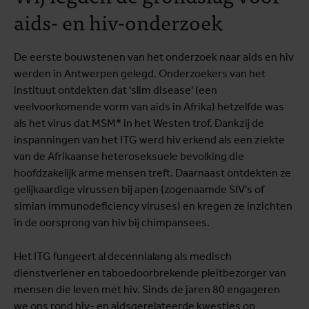
aids- en hiv-onderzoek
De eerste bouwstenen van het onderzoek naar aids en hiv
werden in Antwerpen gelegd. Onderzoekers van het
instituut ontdekten dat 'slim disease' (een
veelvoorkomende vorm van aids in Afrika) hetzelfde was
als het virus dat MSM* in het Westen trof. Dankzij de
inspanningen van het ITG werd hiv erkend als een ziekte
van de Afrikaanse heteroseksuele bevolking die
hoofdzakelijk arme mensen treft. Daarnaast ontdekten ze
gelijkaardige virussen bij apen (zogenaamde SIV's of
simian immunodeficiency viruses) en kregen ze inzichten
in de oorsprong van hiv bij chimpansees.
Het ITG fungeert al decennialang als medisch
dienstverlener en taboedoorbrekende pleitbezorger van
mensen die leven met hiv. Sinds de jaren 80 engageren
we ons rond hiv- en aidsgerelateerde kwesties op