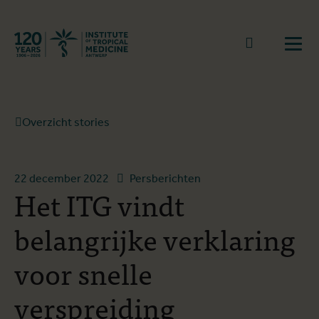
Terug naar start
Naar zoek
Open
Overzicht stories
22 december 2022
Persberichten
Het ITG vindt
belangrijke verklaring
voor snelle
verspreiding