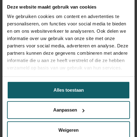
soms al vier dagen voor ze symptomen vertoonden,
Deze website maakt gebruik van cookies
potentieel besmettelijk waren”, zegt Koen Vercauteren,
We gebruiken cookies om content en advertenties te
klinisch viroloog bij het ITG. De resultaten leren ons ook
personaliseren, om functies voor social media te bieden
nog andere dingen over het virus. Ten eerste, is het
en om ons websiteverkeer te analyseren. Ook delen we
besmettingsrisico via seksueel contact veel groter dan
informatie over uw gebruik van onze site met onze
we tot nu toe aannamen. Het risico van niet-seksueel
partners voor social media, adverteren en analyse. Deze
contact daarentegen, is erg laag. Ten tweede, hoewel
partners kunnen deze gegevens combineren met andere
huidletsels een kenmerkend symptoom zijn, komen ze
informatie die u aan ze heeft verstrekt of die ze hebben
minder vaak voor dan we veronderstelden. In de studie
verzameld op basis van uw gebruik van hun services.
vertoonden minder dan de helft van de besmette
deelnemers typische symptomen, en slechts een derde
huidletsels.
Alles toestaan
Aanpassen
Facebook
Blues
Li
Spread the word! Deel dit artikel op
Weigeren