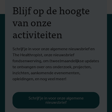
In Bunia start een studie
Blijf op de hoogte
naar twee behandelingen
van onze
tegen het Bundibugyo-
activiteiten
virus
Sinds het begin van de uitbraak zijn meer
S
Lees meer
L
dan 1.400 mensen besmet en meer dan
g
430 mensen overleden.
Schrijf je in voor onze algemene nieuwsbrief en
The Healthropist, onze nieuwsbrief
fondsenwerving, om (twee)maandelijkse updates
te ontvangen over ons onderzoek, projecten,
inzichten, aankomende evenementen,
opleidingen, en nog veel meer!
Schrijf je in voor onze algemene
nieuwsbrief