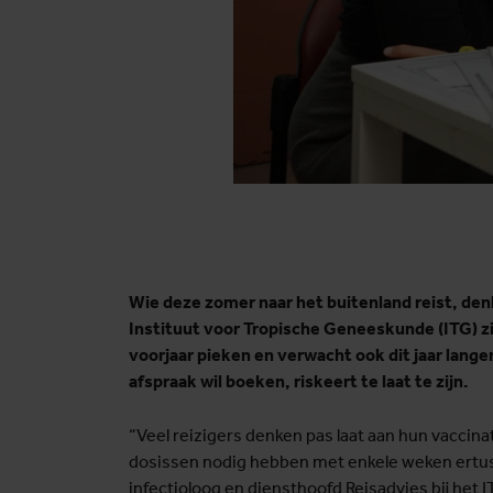
Wie deze zomer naar het buitenland reist, denkt
Instituut voor Tropische Geneeskunde (ITG) zi
voorjaar pieken en verwacht ook dit jaar lang
afspraak wil boeken, riskeert te laat te zijn.
“Veel reizigers denken pas laat aan hun vaccin
dosissen nodig hebben met enkele weken ertu
infectioloog en diensthoofd Reisadvies bij het I