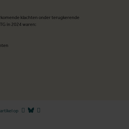
rkomende klachten onder terugkerende
 ITG in 2024 waren:
chten
s
Facebook
Bluesky
Linkedin
artikel op