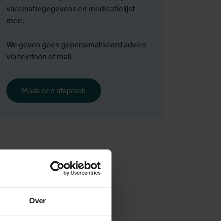
vaccinatiegegevens en medicatielijst
mee.
We geven geen gepersonaliseerd advies
via telefoon of mail.
Maak een afspraak
Over