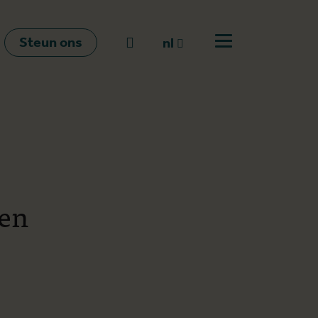
Steun ons
Naar zoeken
nl
Open menu
nl
en
fr
een