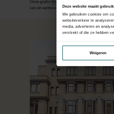
Onze gratis
Wanda-app en -website
geeft reizi
Deze website maakt gebruik
van de aanbevolen vaccinaties en gezondheidsri
We gebruiken cookies om cont
websiteverkeer te analyseren
media, adverteren en analys
verstrekt of die ze hebben v
Weigeren