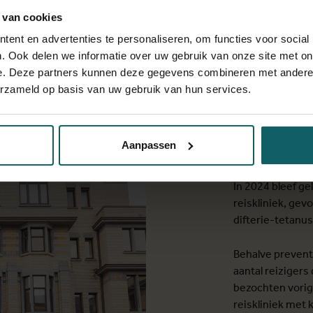
gers en (huis)artsen een handig overzicht
 van cookies
sico’s per land.
ent en advertenties te personaliseren, om functies voor social
. Ook delen we informatie over uw gebruik van onze site met on
e. Deze partners kunnen deze gegevens combineren met andere i
erzameld op basis van uw gebruik van hun services.
10% meer
in ITG-r
Aanpassen
In 2024 bleef g
reiskliniek, gev
difterie-tetanus
Behalve preventi
aantal reizigers
bezochten vorig 
reiskliniek met