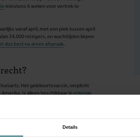
ie
minstens 6 weken voor vertrek te
arlijks vanaf april, met een piek tussen april
an 24.000 reizigers, en wachttijden liepen
t dus best nu al een afspraak
.
erecht?
 huisarts. Het gelekoortsvaccin, verplicht
merika, is alleen beschikbaar in
erkende
Details