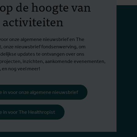
f op de hoogte van
start: zie je er één? Meld
terug
 activiteiten
het!
bete
beha
Sinds 2022 werd de tijgermug al in 40
Toeneme
Lees meer
Lees m
in voor onze algemene nieuwsbrief en The
gemeenten waargenomen.
behande
t, onze nieuwsbrief fondsenwerving, om
elijkse updates te ontvangen over ons
 projecten, inzichten, aankomende evenementen,
, en nog veel meer!
 je in voor onze algemene nieuwsbrief
 je in voor The Healthropist