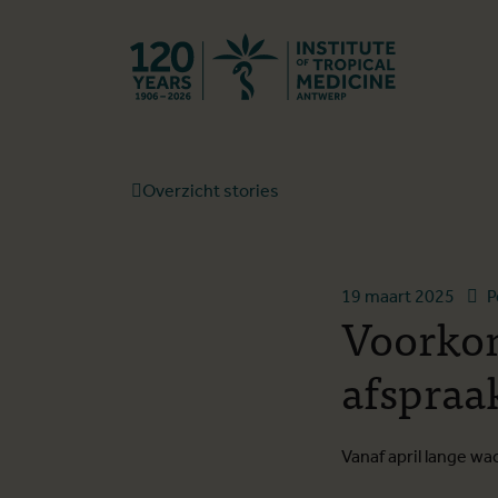
Terug naar st
Overzicht stories
19 maart 2025
P
Voorkom 
afspraak
Vanaf april lange wa