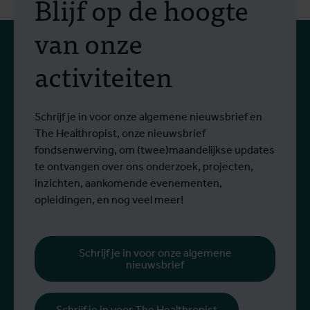
Erasmus+-mobiliteit:
Blijf op de hoogte
praktijkopleiding in
van onze
vectorbestrijding en
activiteiten
screening op het West-
Van 6 tot 17 juli 2026 namen Stien
O
Nijlvirus
Lees meer
L
Vereecken en Emma Vandenberghe, twee
e
ITG-wetenschappers van de Dienst
g
Schrijf je in voor onze algemene nieuwsbrief en
Entomologie, deel aan een opleiding bij
r
The Healthropist, onze nieuwsbrief
Ecodevelopment in Griekenland, met de
W
fondsenwerving, om (twee)maandelijkse updates
steun van een Erasmus+-mobiliteitsbeurs
D
te ontvangen over ons onderzoek, projecten,
voor personeel.
k
inzichten, aankomende evenementen,
v
opleidingen, en nog veel meer!
v
g
b
Schrijf je in voor onze algemene
nieuwsbrief
h
Schrijf je in voor The Healthropist