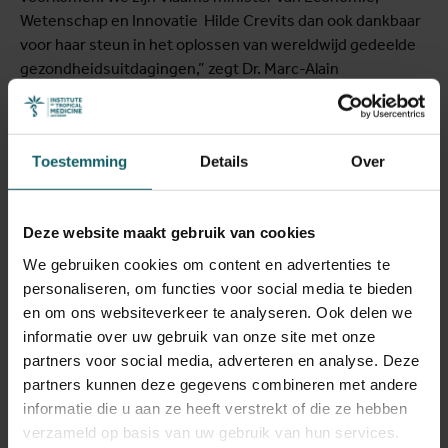
Wetenschap en Innovatie Hilde Crevits dan ook dankbaar
voor haar steun in het oplossen van wereldwijd gedeelde
gezondheidsuitdagingen,” zegt Dr. Marc-Alain
Widdowson.
Duurzame gezondheid en
Toestemming
Details
Over
pandemische paraatheid
De voorbije jaren investeerde het ITG met de steun van
Deze website maakt gebruik van cookies
Vlaanderen in een multidisciplinaire
Outbreak Research
We gebruiken cookies om content en advertenties te
Team
(ORT) dat onderzoek doet naar uitbraken van
personaliseren, om functies voor social media te bieden
infectieziekten wereldwijd en paraat staat voor
en om ons websiteverkeer te analyseren. Ook delen we
interventies. Naast het COVID-19-onderzoek is het ORT
informatie over uw gebruik van onze site met onze
betrokken bij onderzoek naar vector overdraagbare
partners voor social media, adverteren en analyse. Deze
ziektes, ebola, monkeypox en cholera.
partners kunnen deze gegevens combineren met andere
informatie die u aan ze heeft verstrekt of die ze hebben
Daarboven richtte het ITG met de steun van Vlaanderen
verzameld op basis van uw gebruik van hun services.
een
Clinical Trials Unit
(CTU) op. Het instituut kan