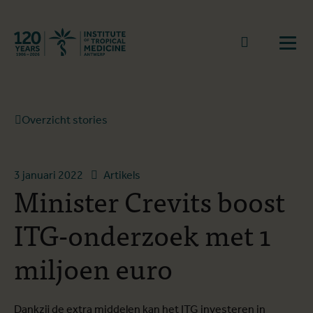
Terug naar start
Naar zoek
Open
Overzicht stories
3 januari 2022
Artikels
Minister Crevits boost
ITG-onderzoek met 1
miljoen euro
Dankzij de extra middelen kan het ITG investeren in