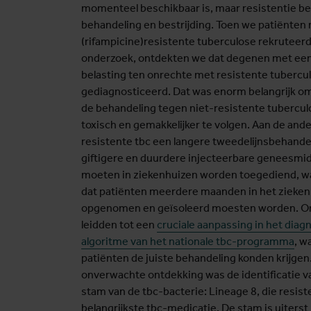
momenteel beschikbaar is, maar resistentie b
behandeling en bestrijding. Toen we patiënten
(rifampicine)resistente tuberculose rekruteer
onderzoek, ontdekten we dat degenen met een 
belasting ten onrechte met resistente tuberc
gediagnosticeerd. Dat was enorm belangrijk o
de behandeling tegen niet-resistente tuberculo
toxisch en gemakkelijker te volgen. Aan de ande
resistente tbc een langere tweedelijnsbehande
giftigere en duurdere injecteerbare geneesmi
moeten in ziekenhuizen worden toegediend, w
dat patiënten meerdere maanden in het zieken
opgenomen en geïsoleerd moesten worden. O
leidden tot een
cruciale aanpassing in het diag
algoritme van het nationale tbc-programma
, w
patiënten de juiste behandeling konden krijge
onverwachte ontdekking was de identificatie 
stam van de tbc-bacterie: Lineage 8, die resist
belangrijkste tbc-medicatie. De stam is uiters