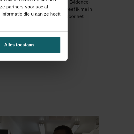
korte cursus Clinical Research and Evidence-
ze partners voor social
an het ITG. Het jaar daarop schreef ik me in
nformatie die u aan ze heeft
dual PhD-traject, aangemoedigd door het
am' van het ITG.
Alles toestaan