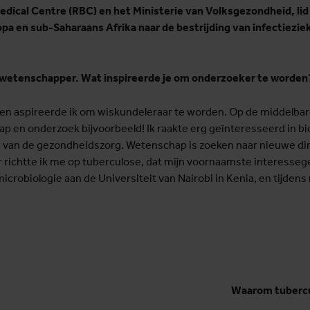
dical Centre (RBC) en het Ministerie van Volksgezondheid, li
a en sub-Saharaans Afrika naar de bestrijding van infectieziek
 wetenschapper. Wat inspireerde je om onderzoeker te worden
e en aspireerde ik om wiskundeleraar te worden. Op de middelbar
ap en onderzoek bijvoorbeeld! Ik raakte erg geïnteresseerd in b
van de gezondheidszorg. Wetenschap is zoeken naar nieuwe din
 richtte ik me op tuberculose, dat mijn voornaamste interessege
crobiologie aan de Universiteit van Nairobi in Kenia, en tijdens 
Waarom tuberc