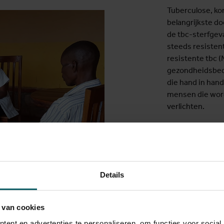
Tuberculose, ko
belangrijkste d
de tbc-sterfgeva
steeds resisten
resistente tbc 
gezondheidsbedr
die hand in han
mensen die worde
verlichten.
Wanneer begon j
In 2014, toen ik
Rwanda werkte,
Details
tuberculose bij 
vertegenwoordig
eerste keer in Be
 van cookies
dagen tekende m
ent en advertenties te personaliseren, om functies voor social