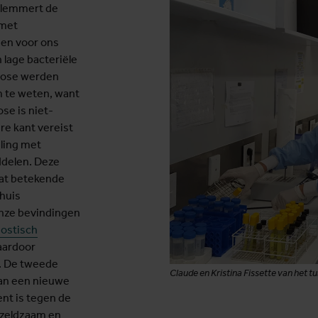
elemmert de
 met
den voor ons
lage bacteriële
ulose werden
m te weten, want
se is niet-
re kant vereist
ling met
ddelen. Deze
at betekende
huis
nze bevindingen
nostisch
aardoor
n. De tweede
Claude en Kristina Fissette van het t
van een nieuwe
ent is tegen de
t zeldzaam en