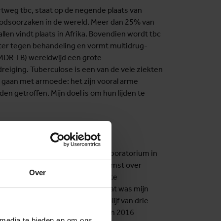
rtweg tbc, staat op de negende plaats van
oodsoorzaken in de wereld. Meer dan 25% van
llen vindt plaats in Afrika. Bovendien wordt tbc
ter tegen behandeling en vormt multidrug-
(MDR-TB) wereldwijd een grote
eiging. Tuberculose is een van de vele ziekten
d gaan met armoede: het zijn vooral arme
n getroffen. Mijn doel is om hun lijden te
e traject bij het ITG?
 bij het nationale tbc-referentielaboratorium in
 woonde ik een netwerkbijeenkomst over
Over
op het ITG, in plaats van onze vaste
er die niet aanwezig kon zijn. Dat was mijn
lgië en in Europa! Het korte verblijf van drie
ijn verdere carrière voorgoed. In 2016
 media te bieden en om ons