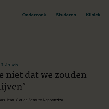
art
Onderzoek
Studeren
Kliniek
Artikels
de niet dat we zouden
lijven"
mnus Jean-Claude Semuto Ngabonziza