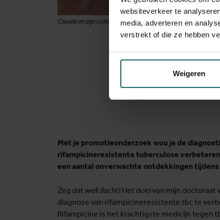
websiteverkeer te analyseren
Claude en zijn collega's interviewen een tbc-patiënt
media, adverteren en analys
verstrekt of die ze hebben v
Weigeren
Met je promotieonderzoek wou je de diagnost
rifampicineresistente tuberculose verbeteren
een aantal onverwachte ontdekkingen tijdens
Zeg dat wel!
(lacht)
Het doel van mijn doctoraat
diagnose van rifampicineresistente tbc te verb
Rifampicine is het krachtigste medicijn tegen t