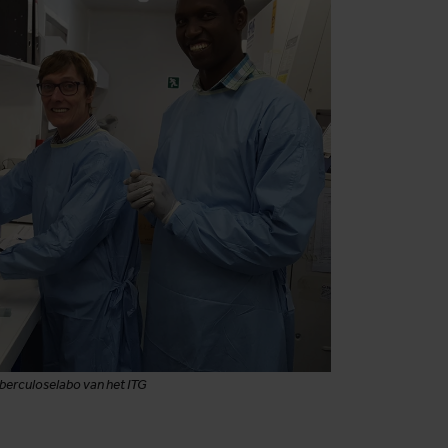
uberculoselabo van het ITG