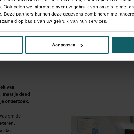
voltooide ik de 
. Ook delen we informatie over uw gebruik van onze site met on
Based Medicine v
e. Deze partners kunnen deze gegevens combineren met andere i
voor een indivi
erzameld op basis van uw gebruik van hun services.
'mycobacteriete
Aanpassen
iek van
, maar je deed
 je onderzoek.
 was om de
eteren.
bc dat