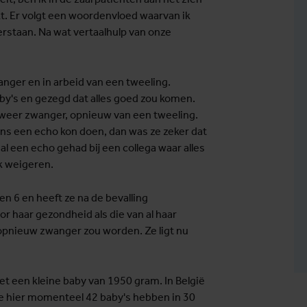
kt. Er volgt een woordenvloed waarvan ik
verstaan. Na wat vertaalhulp van onze
wanger en in arbeid van een tweeling.
aby's en gezegd dat alles goed zou komen.
ze weer zwanger, opnieuw van een tweeling.
eens een echo kon doen, dan was ze zeker dat
l een echo gehad bij een collega waar alles
k weigeren.
en 6 en heeft ze na de bevalling
r haar gezondheid als die van al haar
l opnieuw zwanger zou worden. Ze ligt nu
et een kleine baby van 1950 gram. In België
e hier momenteel 42 baby's hebben in 30