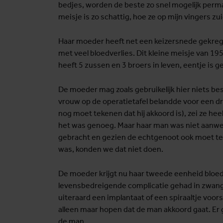
bedjes, worden de beste zo snel mogelijk perma
meisje is zo schattig, hoe ze op mijn vingers zui
Haar moeder heeft net een keizersnede gekre
met veel bloedverlies. Dit kleine meisje van 19
heeft 5 zussen en 3 broers in leven, eentje is g
De moeder mag zoals gebruikelijk hier niets bes
vrouw op de operatietafel belandde voor een 
nog moet tekenen dat hij akkoord is), zei ze hee
het was genoeg. Maar haar man was niet aanwez
gebracht en gezien de echtgenoot ook moet teken
was, konden we dat niet doen.
De moeder krijgt nu haar tweede eenheid bloed 
levensbedreigende complicatie gehad in zwan
uiteraard een implantaat of een spiraaltje voor
alleen maar hopen dat de man akkoord gaat. Er
de man.