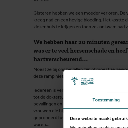
Gisteren hebben we een moeder verloren. De vr
kreeg nadien een hevige bloeding. Het kostte d
ziekenhuis te krijgen en toen ze aankwam had z
We hebben haar 20 minuten gerean
was er te veel hersenschade en heeft
hartverscheurend...
Moest ze bij ons bevallen zijn of moest ze gew
deze ramp niet gebeurd zijn.
Iedereen is verdrietig wanneer we een zwange
tot de dokters, ook omdat het niet vaak gebeurt
Toestemming
bevallingen en het is ons vierde sterfgeval dit ja
vrouwen die bijna dood waren toen ze in het 
geprobeerd hebben met bloed, medicatie en int
Deze website maakt gebruik
waren...
We gebruiken cookies om cont