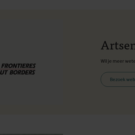
Artse
Wil je meer wet
Bezoek web