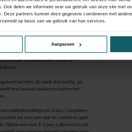
. Ook delen we informatie over uw gebruik van onze site met on
te koekjes met Zia en Weda, onze nationale
e. Deze partners kunnen deze gegevens combineren met andere i
r de situatie in Afghanistan nu. Onze
erzameld op basis van uw gebruik van hun services.
en die heeft kunnen studeren en die nu hun
rs moeten stoppen met school op 12-
middelbare scholen voor meisjes gesloten
Aanpassen
ve oplossingen, één van onze artsen betaalt
chter, een andere heeft haar twee oudste
 nog wel naar school kunnen, maar de
in Khost.
aag komt werken. Ze voelt zich nuttig, op
heeft veel sociaal contact en buiten het
is.
tionaliteiten (Belgisch, Frans, Congolees,
) praten we ook over wat de toekomst gaat
Taliban wel over 1-2 jaar zullen inzien dat
rouwelijk personeel en dat het compleet dom