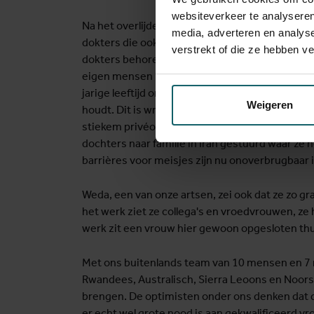
websiteverkeer te analyseren
Na het overlijden drink ik thee met veel te zoe
media, adverteren en analys
dokters die ook wat van slag zijn. We praten ove
verstrekt of die ze hebben v
dokters behoren zelf tot de kleine groep vrouw
eigen mensen kunnen helpen, maar hun dochte
jarige leeftijd omdat de Taliban nog altijd de 
Weigeren
houdt. Dit is wraakroepend. Ik hoor wel creatie
stiekem privéonderwijs voor haar 13-jarige do
dochters naar familie in Iran gestuurd waar ze
barrières voor meisjes zijn nu onoverbrugbaar 
Weda, een van onze artsen, zei ook dat ze zo gr
het werk ziet ze collega's en vroedvrouwen, ze 
werk zit een vrouw hier gewoon opgesloten thu
Met ons buitenlands team van 10 mensen en 7 na
Rwandees, Australisch, Sierra Leoons en Noors
brengen. De optimisten onder ons denken dat de 
er echt wel grote nood is aan gekwalificeerd v