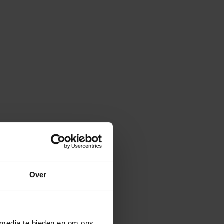
Over
 media te bieden en om ons