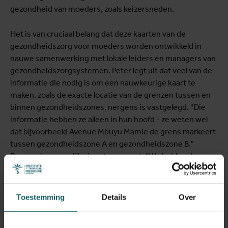
gezondheid van moeders, zoals keizersneden.
Het is van cruciaal belang dat deze kaarten van de
gezondheidszorg voor moeders worden ontwikkeld in
nauwe samenwerking met lokale leiders en managers van
gezondheidszorgsystemen. Peter legt uit dat veel van de
informatie die nodig is om een nauwkeurige kaart te
maken, zoals de exacte locatie van de grenzen tussen en
binnen gezondheidszones, nergens is vastgelegd. "Die
informatie hebben ze alleen in hun hoofd - ze weten wel
dat bijvoorbeeld Avenue Mbuyu Mamie de grens markeert
tussen gezondheidszone A en gezondheidszone B."
Daarom is menselijke input een must. “We hebben hen
nodig om de kaarten te valideren en te bevestigen: 'deze
kaart toont wat ik weet'”.
Toestemming
Details
Over