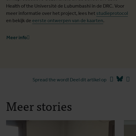
Health of the Université de Lubumbashi in de DRC. Voor
meer informatie over het project, lees het
studieprotocol
en bekijk de
eerste ontwerpen van de kaarten
.
Meer info
Facebook
Blues
Li
Spread the word! Deel dit artikel op
Meer stories