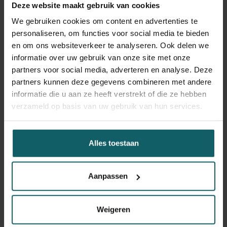
Deze website maakt gebruik van cookies
We gebruiken cookies om content en advertenties te
personaliseren, om functies voor social media te bieden
en om ons websiteverkeer te analyseren. Ook delen we
informatie over uw gebruik van onze site met onze
partners voor social media, adverteren en analyse. Deze
partners kunnen deze gegevens combineren met andere
informatie die u aan ze heeft verstrekt of die ze hebben
verzameld op basis van uw gebruik van hun services.
Alles toestaan
Aanpassen
Dr. Peter Macharia (rechts) overhandigt de voorlopige kaart van de
Weigeren
Kampemba-gezondheidszone aan dr. Joseph Kabwima (links),
medisch verantwoordelijke van de zone.