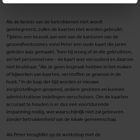
Als de kennis van de betrokkenen niet wordt
geïntegreerd, zullen de kaarten niet worden gebruikt.
Tijdens een bezoek aan een van de kantoren van de
gezondheidszones vond Peter een oude kaart die jaren
geleden was gemaakt. Toen hij vroeg of ze die gebruikten,
zei het personeel nee - de kaart was verouderd en daarom
niet bruikbaar. "Als ze geen inspraak hebben in het maken
of bijwerken van kaarten, verstoffen ze gewoon in de
hoek." In de loop der tijd worden er nieuwe
zorginstellingen geopend, andere gesloten en kunnen
administratieve indelingen verschuiven. Om de kaarten
accuraat te houden is er dus een voortdurende
inspanning nodig, wat waarschijnlijk niet zal gebeuren
zonder betrokkenheid van de lokale gemeenschap.
Als Peter terugblikt op de workshop met de