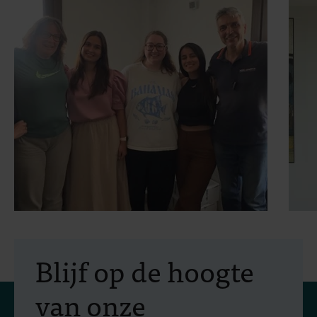
30 juli 2026
- Artikels
2
Erasmus+-mobiliteit:
Blijf op de hoogte
praktijkopleiding in
van onze
vectorbestrijding en