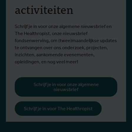
activiteiten
screening op het West-
Van 6 tot 17 juli 2026 namen Stien
O
Nijlvirus
Lees meer
L
Vereecken en Emma Vandenberghe, twee
e
ITG-wetenschappers van de Dienst
g
Schrijf je in voor onze algemene nieuwsbrief en
Entomologie, deel aan een opleiding bij
r
The Healthropist, onze nieuwsbrief
Ecodevelopment in Griekenland, met de
W
fondsenwerving, om (twee)maandelijkse updates
steun van een Erasmus+-mobiliteitsbeurs
D
te ontvangen over ons onderzoek, projecten,
voor personeel.
k
inzichten, aankomende evenementen,
v
opleidingen, en nog veel meer!
v
g
b
Schrijf je in voor onze algemene
nieuwsbrief
h
Schrijf je in voor The Healthropist